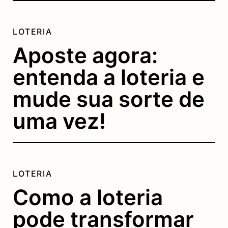
LOTERIA
Aposte agora:
entenda a loteria e
mude sua sorte de
uma vez!
LOTERIA
Como a loteria
pode transformar