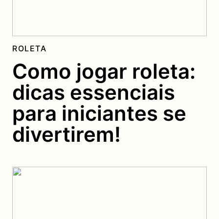
ROLETA
Como jogar roleta:
dicas essenciais
para iniciantes se
divertirem!