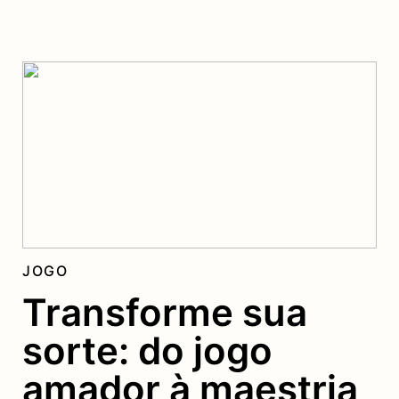
JOGO
Transforme sua
sorte: do jogo
amador à maestria