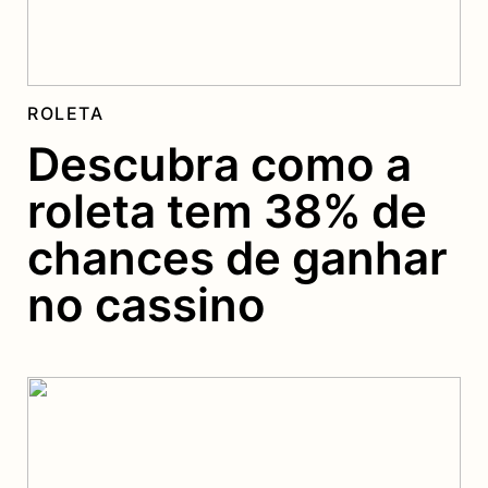
ROLETA
Descubra como a
roleta tem 38% de
chances de ganhar
no cassino