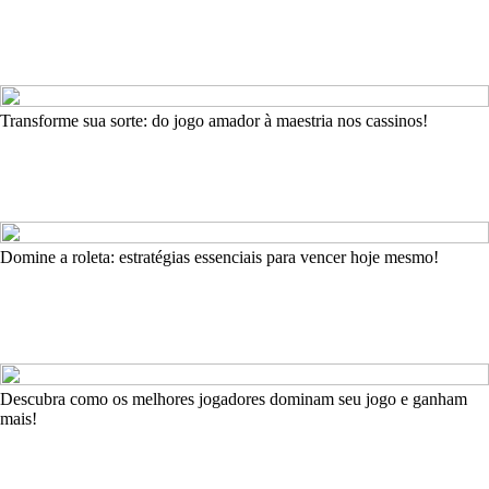
Transforme sua sorte: do jogo amador à maestria nos cassinos!
Domine a roleta: estratégias essenciais para vencer hoje mesmo!
Descubra como os melhores jogadores dominam seu jogo e ganham
mais!