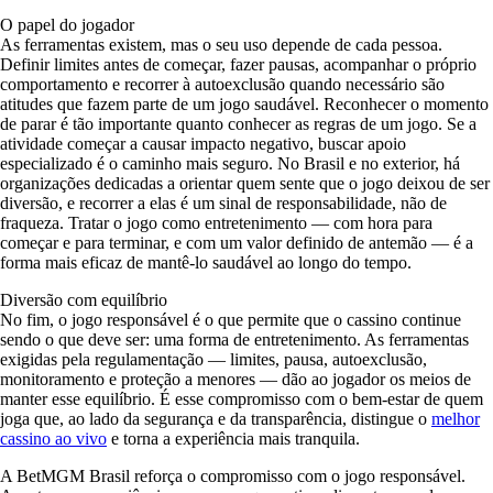
O papel do jogador
As ferramentas existem, mas o seu uso depende de cada pessoa.
Definir limites antes de começar, fazer pausas, acompanhar o próprio
comportamento e recorrer à autoexclusão quando necessário são
atitudes que fazem parte de um jogo saudável. Reconhecer o momento
de parar é tão importante quanto conhecer as regras de um jogo. Se a
atividade começar a causar impacto negativo, buscar apoio
especializado é o caminho mais seguro. No Brasil e no exterior, há
organizações dedicadas a orientar quem sente que o jogo deixou de ser
diversão, e recorrer a elas é um sinal de responsabilidade, não de
fraqueza. Tratar o jogo como entretenimento — com hora para
começar e para terminar, e com um valor definido de antemão — é a
forma mais eficaz de mantê-lo saudável ao longo do tempo.
Diversão com equilíbrio
No fim, o jogo responsável é o que permite que o cassino continue
sendo o que deve ser: uma forma de entretenimento. As ferramentas
exigidas pela regulamentação — limites, pausa, autoexclusão,
monitoramento e proteção a menores — dão ao jogador os meios de
manter esse equilíbrio. É esse compromisso com o bem-estar de quem
joga que, ao lado da segurança e da transparência, distingue o
melhor
cassino ao vivo
e torna a experiência mais tranquila.
A BetMGM Brasil reforça o compromisso com o jogo responsável.