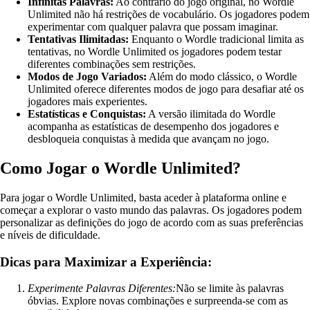
Infinitas Palavras:
Ao contrário do jogo original, no Wordle
Unlimited não há restrições de vocabulário. Os jogadores podem
experimentar com qualquer palavra que possam imaginar.
Tentativas Ilimitadas:
Enquanto o Wordle tradicional limita as
tentativas, no Wordle Unlimited os jogadores podem testar
diferentes combinações sem restrições.
Modos de Jogo Variados:
Além do modo clássico, o Wordle
Unlimited oferece diferentes modos de jogo para desafiar até os
jogadores mais experientes.
Estatísticas e Conquistas:
A versão ilimitada do Wordle
acompanha as estatísticas de desempenho dos jogadores e
desbloqueia conquistas à medida que avançam no jogo.
Como Jogar o Wordle Unlimited?
Para jogar o Wordle Unlimited, basta aceder à plataforma online e
começar a explorar o vasto mundo das palavras. Os jogadores podem
personalizar as definições do jogo de acordo com as suas preferências
e níveis de dificuldade.
Dicas para Maximizar a Experiência:
Experimente Palavras Diferentes:
Não se limite às palavras
óbvias. Explore novas combinações e surpreenda-se com as