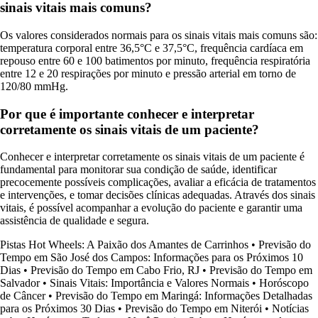
sinais vitais mais comuns?
Os valores considerados normais para os sinais vitais mais comuns são:
temperatura corporal entre 36,5°C e 37,5°C, frequência cardíaca em
repouso entre 60 e 100 batimentos por minuto, frequência respiratória
entre 12 e 20 respirações por minuto e pressão arterial em torno de
120/80 mmHg.
Por que é importante conhecer e interpretar
corretamente os sinais vitais de um paciente?
Conhecer e interpretar corretamente os sinais vitais de um paciente é
fundamental para monitorar sua condição de saúde, identificar
precocemente possíveis complicações, avaliar a eficácia de tratamentos
e intervenções, e tomar decisões clínicas adequadas. Através dos sinais
vitais, é possível acompanhar a evolução do paciente e garantir uma
assistência de qualidade e segura.
Pistas Hot Wheels: A Paixão dos Amantes de Carrinhos
•
Previsão do
Tempo em São José dos Campos: Informações para os Próximos 10
Dias
•
Previsão do Tempo em Cabo Frio, RJ
•
Previsão do Tempo em
Salvador
•
Sinais Vitais: Importância e Valores Normais
•
Horóscopo
de Câncer
•
Previsão do Tempo em Maringá: Informações Detalhadas
para os Próximos 30 Dias
•
Previsão do Tempo em Niterói
•
Notícias