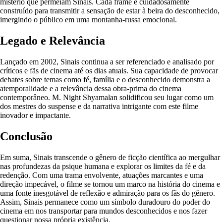
mistério que permeiam Sinais. Cada frame é cuidadosamente
construído para transmitir a sensação de estar à beira do desconhecido,
imergindo o público em uma montanha-russa emocional.
Legado e Relevância
Lançado em 2002, Sinais continua a ser referenciado e analisado por
críticos e fãs de cinema até os dias atuais. Sua capacidade de provocar
debates sobre temas como fé, família e o desconhecido demonstra a
atemporalidade e a relevância dessa obra-prima do cinema
contemporâneo. M. Night Shyamalan solidificou seu lugar como um
dos mestres do suspense e da narrativa intrigante com este filme
inovador e impactante.
Conclusão
Em suma, Sinais transcende o gênero de ficção científica ao mergulhar
nas profundezas da psique humana e explorar os limites da fé e da
redenção. Com uma trama envolvente, atuações marcantes e uma
direção impecável, o filme se tornou um marco na história do cinema e
uma fonte inesgotável de reflexão e admiração para os fãs do gênero.
Assim, Sinais permanece como um símbolo duradouro do poder do
cinema em nos transportar para mundos desconhecidos e nos fazer
questionar nossa própria existência.