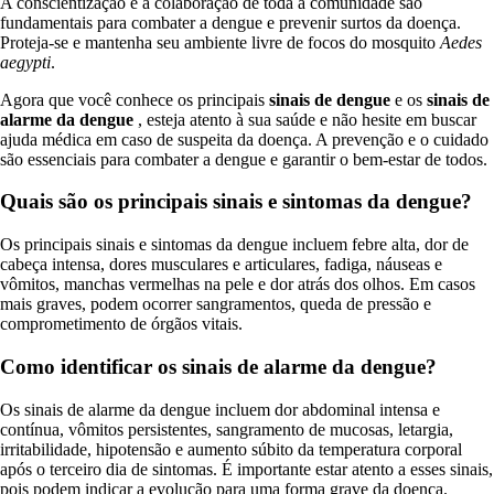
A conscientização e a colaboração de toda a comunidade são
fundamentais para combater a dengue e prevenir surtos da doença.
Proteja-se e mantenha seu ambiente livre de focos do mosquito
Aedes
aegypti
.
Agora que você conhece os principais
sinais de dengue
e os
sinais de
alarme da dengue
, esteja atento à sua saúde e não hesite em buscar
ajuda médica em caso de suspeita da doença. A prevenção e o cuidado
são essenciais para combater a dengue e garantir o bem-estar de todos.
Quais são os principais sinais e sintomas da dengue?
Os principais sinais e sintomas da dengue incluem febre alta, dor de
cabeça intensa, dores musculares e articulares, fadiga, náuseas e
vômitos, manchas vermelhas na pele e dor atrás dos olhos. Em casos
mais graves, podem ocorrer sangramentos, queda de pressão e
comprometimento de órgãos vitais.
Como identificar os sinais de alarme da dengue?
Os sinais de alarme da dengue incluem dor abdominal intensa e
contínua, vômitos persistentes, sangramento de mucosas, letargia,
irritabilidade, hipotensão e aumento súbito da temperatura corporal
após o terceiro dia de sintomas. É importante estar atento a esses sinais,
pois podem indicar a evolução para uma forma grave da doença.