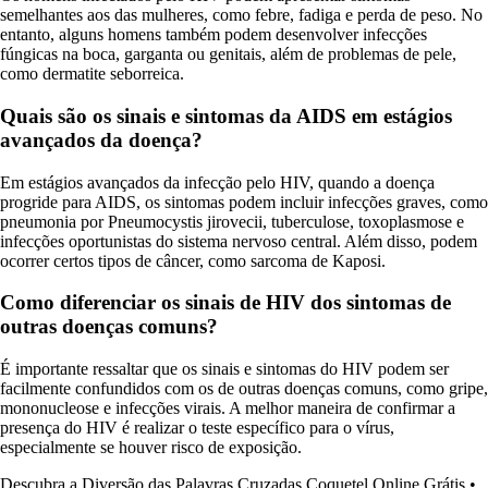
semelhantes aos das mulheres, como febre, fadiga e perda de peso. No
entanto, alguns homens também podem desenvolver infecções
fúngicas na boca, garganta ou genitais, além de problemas de pele,
como dermatite seborreica.
Quais são os sinais e sintomas da AIDS em estágios
avançados da doença?
Em estágios avançados da infecção pelo HIV, quando a doença
progride para AIDS, os sintomas podem incluir infecções graves, como
pneumonia por Pneumocystis jirovecii, tuberculose, toxoplasmose e
infecções oportunistas do sistema nervoso central. Além disso, podem
ocorrer certos tipos de câncer, como sarcoma de Kaposi.
Como diferenciar os sinais de HIV dos sintomas de
outras doenças comuns?
É importante ressaltar que os sinais e sintomas do HIV podem ser
facilmente confundidos com os de outras doenças comuns, como gripe,
mononucleose e infecções virais. A melhor maneira de confirmar a
presença do HIV é realizar o teste específico para o vírus,
especialmente se houver risco de exposição.
Descubra a Diversão das Palavras Cruzadas Coquetel Online Grátis
•