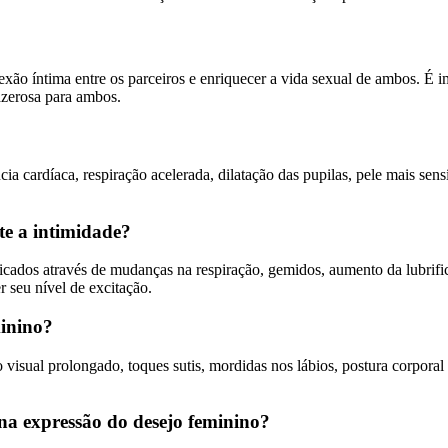
nexão íntima entre os parceiros e enriquecer a vida sexual de ambos. É 
razerosa para ambos.
cardíaca, respiração acelerada, dilatação das pupilas, pele mais sensív
te a intimidade?
ficados através de mudanças na respiração, gemidos, aumento da lubrific
 seu nível de excitação.
minino?
visual prolongado, toques sutis, mordidas nos lábios, postura corporal 
a expressão do desejo feminino?