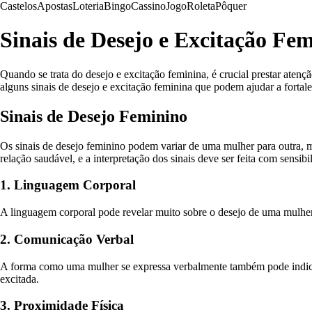
Castelos
Apostas
Loteria
Bingo
Cassino
Jogo
Roleta
Pôquer
Sinais de Desejo e Excitação Fe
Quando se trata do desejo e excitação feminina, é crucial prestar aten
alguns sinais de desejo e excitação feminina que podem ajudar a fortale
Sinais de Desejo Feminino
Os sinais de desejo feminino podem variar de uma mulher para outra, 
relação saudável, e a interpretação dos sinais deve ser feita com sensibi
1. Linguagem Corporal
A linguagem corporal pode revelar muito sobre o desejo de uma mulher. G
2. Comunicação Verbal
A forma como uma mulher se expressa verbalmente também pode indicar 
excitada.
3. Proximidade Física