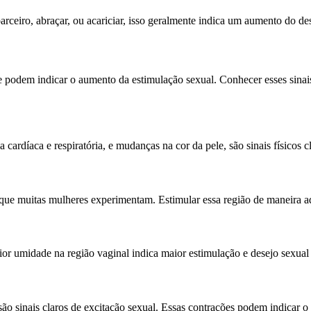
ceiro, abraçar, ou acariciar, isso geralmente indica um aumento do des
e podem indicar o aumento da estimulação sexual. Conhecer esses sinais
cardíaca e respiratória, e mudanças na cor da pele, são sinais físicos 
que muitas mulheres experimentam. Estimular essa região de maneira ad
aior umidade na região vaginal indica maior estimulação e desejo sexual
são sinais claros de excitação sexual. Essas contrações podem indicar 