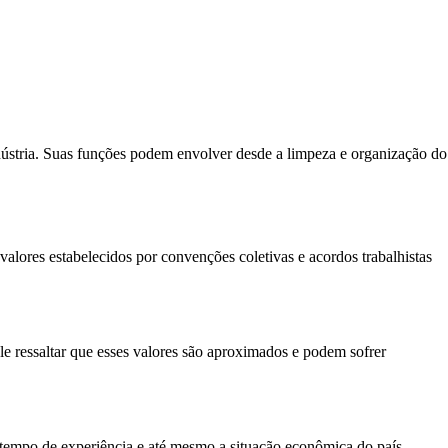
dústria. Suas funções podem envolver desde a limpeza e organização do
valores estabelecidos por convenções coletivas e acordos trabalhistas
le ressaltar que esses valores são aproximados e podem sofrer
s, tempo de experiência e até mesmo a situação econômica do país.