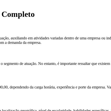
a Completo
tuação, auxiliando em atividades variadas dentro de uma empresa ou in
o com a demanda da empresa.
e o segmento de atuação. No entanto, é importante ressaltar que existem 
00,00, dependendo da carga horária, experiência e porte da empresa. Va
a localização geográfica, nível de escolaridade, habilidades específica