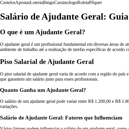
Castelos
Apostas
Loteria
Bingo
Cassino
Jogo
Roleta
Pôquer
Salário de Ajudante Geral: Gui
O que é um Ajudante Geral?
O ajudante geral é um profissional fundamental em diversas áreas de a
ambiente de trabalho até a realização de tarefas específicas de acord
Piso Salarial de Ajudante Geral
O piso salarial de ajudante geral varia de acordo com a região do país 
que garantem um salário justo para esses profissionais.
Quanto Ganha um Ajudante Geral?
O salário de um ajudante geral pode variar entre R$ 1.200,00 e R$ 1.8
variações.
Salário de Ajudante Geral: Fatores que Influenciam
Vários fatores podem influenciar o salário de um ajudante geral, como 