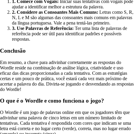
1. Comece com Vogais:
Iniciar suas tentativas com vogais pode
ajudar a identificar melhor a estrutura da palavra.
2. Considere as Consoantes Mais Comuns:
Letras como S, R,
N, L e M são algumas das consoantes mais comuns em palavras
da língua portuguesa. Vale a pena tentá-las primeiro.
3. Use Palavras de Referência:
Ter uma lista de palavras de
referência pode ser útil para identificar padrões e possíveis
respostas.
Conclusão
Em resumo, a chave para adivinhar corretamente as respostas do
Wordle reside na combinação de análise lógica, criatividade e uso
eficaz das dicas proporcionadas a cada tentativa. Com as estratégias
certas e um pouco de prática, você estará cada vez mais próximo de
acertar a palavra do dia. Divirta-se jogando e desvendando as respostas
do Wordle!
O que é o Wordle e como funciona o jogo?
O Wordle é um jogo de palavras online em que os jogadores têm que
adivinhar uma palavra de cinco letras em um número limitado de
tentativas. Cada tentativa é respondida com cores que indicam se uma
letra está correta e no lugar certo (verde), correta, mas no lugar errado
(amarelo) ou incorreta (cinza).