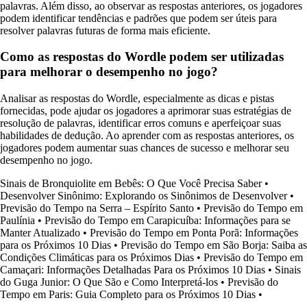
palavras. Além disso, ao observar as respostas anteriores, os jogadores
podem identificar tendências e padrões que podem ser úteis para
resolver palavras futuras de forma mais eficiente.
Como as respostas do Wordle podem ser utilizadas
para melhorar o desempenho no jogo?
Analisar as respostas do Wordle, especialmente as dicas e pistas
fornecidas, pode ajudar os jogadores a aprimorar suas estratégias de
resolução de palavras, identificar erros comuns e aperfeiçoar suas
habilidades de dedução. Ao aprender com as respostas anteriores, os
jogadores podem aumentar suas chances de sucesso e melhorar seu
desempenho no jogo.
Sinais de Bronquiolite em Bebês: O Que Você Precisa Saber
•
Desenvolver Sinônimo: Explorando os Sinônimos de Desenvolver
•
Previsão do Tempo na Serra – Espírito Santo
•
Previsão do Tempo em
Paulínia
•
Previsão do Tempo em Carapicuíba: Informações para se
Manter Atualizado
•
Previsão do Tempo em Ponta Porã: Informações
para os Próximos 10 Dias
•
Previsão do Tempo em São Borja: Saiba as
Condições Climáticas para os Próximos Dias
•
Previsão do Tempo em
Camaçari: Informações Detalhadas Para os Próximos 10 Dias
•
Sinais
do Guga Junior: O Que São e Como Interpretá-los
•
Previsão do
Tempo em Paris: Guia Completo para os Próximos 10 Dias
•