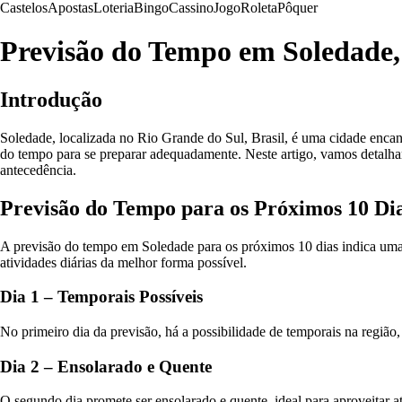
Castelos
Apostas
Loteria
Bingo
Cassino
Jogo
Roleta
Pôquer
Previsão do Tempo em Soledade
Introdução
Soledade, localizada no Rio Grande do Sul, Brasil, é uma cidade enca
do tempo para se preparar adequadamente. Neste artigo, vamos detalha
antecedência.
Previsão do Tempo para os Próximos 10 Di
A previsão do tempo em Soledade para os próximos 10 dias indica uma v
atividades diárias da melhor forma possível.
Dia 1 – Temporais Possíveis
No primeiro dia da previsão, há a possibilidade de temporais na região
Dia 2 – Ensolarado e Quente
O segundo dia promete ser ensolarado e quente, ideal para aproveitar ati