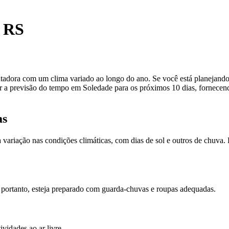
, RS
ntadora com um clima variado ao longo do ano. Se você está planejand
r a previsão do tempo em Soledade para os próximos 10 dias, fornecen
as
ariação nas condições climáticas, com dias de sol e outros de chuva. É
, portanto, esteja preparado com guarda-chuvas e roupas adequadas.
vidades ao ar livre.