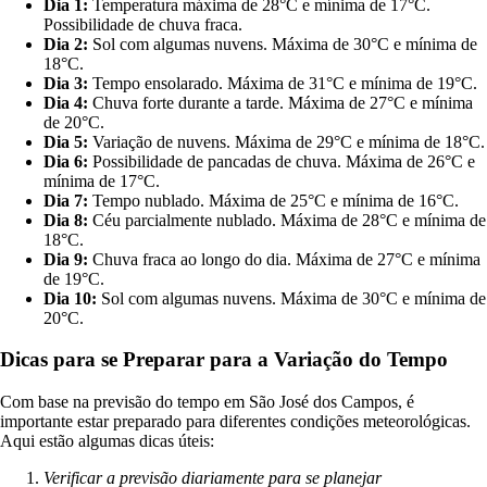
Dia 1:
Temperatura máxima de 28°C e mínima de 17°C.
Possibilidade de chuva fraca.
Dia 2:
Sol com algumas nuvens. Máxima de 30°C e mínima de
18°C.
Dia 3:
Tempo ensolarado. Máxima de 31°C e mínima de 19°C.
Dia 4:
Chuva forte durante a tarde. Máxima de 27°C e mínima
de 20°C.
Dia 5:
Variação de nuvens. Máxima de 29°C e mínima de 18°C.
Dia 6:
Possibilidade de pancadas de chuva. Máxima de 26°C e
mínima de 17°C.
Dia 7:
Tempo nublado. Máxima de 25°C e mínima de 16°C.
Dia 8:
Céu parcialmente nublado. Máxima de 28°C e mínima de
18°C.
Dia 9:
Chuva fraca ao longo do dia. Máxima de 27°C e mínima
de 19°C.
Dia 10:
Sol com algumas nuvens. Máxima de 30°C e mínima de
20°C.
Dicas para se Preparar para a Variação do Tempo
Com base na previsão do tempo em São José dos Campos, é
importante estar preparado para diferentes condições meteorológicas.
Aqui estão algumas dicas úteis:
Verificar a previsão diariamente para se planejar