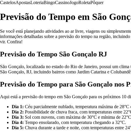
Castelos
Apostas
Loteria
Bingo
Cassino
Jogo
Roleta
Pôquer
Previsão do Tempo em São Gonça
Se você está planejando atividades ao ar livre, viagens ou simplesmen
informações detalhadas sobre a previsão do tempo na região, incluindo
vir. Confira!
Previsão do Tempo São Gonçalo RJ
São Gonçalo, localizada no estado do Rio de Janeiro, possui um clima 
São Gonçalo, RJ, incluindo bairros como Jardim Catarina e Colubandê
Previsão do Tempo para São Gonçalo nos P
Aqui está a previsão do tempo em São Gonçalo para os próximos 10 di
Dia 1:
Céu parcialmente nublado, temperatura máxima de 28°C 
Dia 2:
Possibilidade de chuva fraca, com temperaturas entre 22
Dia 3:
Sol com nuvens, com máxima de 30°C e mínima de 22°C
Dia 4:
Tempo ensolarado, com temperatura chegando a 32°C.
Dia 5:
Chuva durante a tarde e noite, com temperaturas entre 24