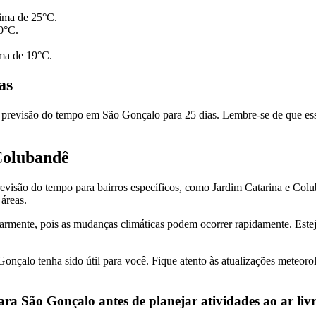
ima de 25°C.
0°C.
ma de 19°C.
as
revisão do tempo em São Gonçalo para 25 dias. Lembre-se de que essa p
Colubandê
visão do tempo para bairros específicos, como Jardim Catarina e Colu
áreas.
armente, pois as mudanças climáticas podem ocorrer rapidamente. Estej
nçalo tenha sido útil para você. Fique atento às atualizações meteorol
ara São Gonçalo antes de planejar atividades ao ar liv