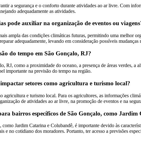
tir a segurança e o conforto durante atividades ao ar livre. Com inform
lanejando adequadamente as atividades.
s pode auxiliar na organização de eventos ou viagens
is ampla das condições climáticas futuras, permitindo uma melhor org
e preparar adequadamente, levando em consideração possíveis mudanças 
evisão do tempo em São Gonçalo, RJ?
, RJ, como a proximidade do oceano, a presença de áreas verdes, a alti
l importante na previsão do tempo na região.
mpactar setores como agricultura e turismo local?
agricultura e turismo local. Para os agricultores, as informações climá
ganização de atividades ao ar livre, na promoção de eventos e na segura
para bairros específicos de São Gonçalo, como Jardim
 como Jardim Catarina e Colubandê, é importante devido às característi
ais e no cotidiano dos moradores. Portanto, ter acesso a previsões espec