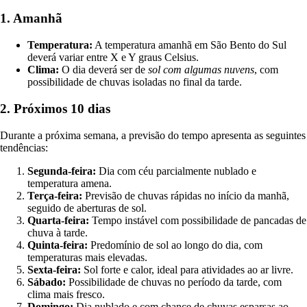
1. Amanhã
Temperatura:
A temperatura amanhã em São Bento do Sul
deverá variar entre X e Y graus Celsius.
Clima:
O dia deverá ser de
sol com algumas nuvens
, com
possibilidade de chuvas isoladas no final da tarde.
2. Próximos 10 dias
Durante a próxima semana, a previsão do tempo apresenta as seguintes
tendências:
Segunda-feira:
Dia com céu parcialmente nublado e
temperatura amena.
Terça-feira:
Previsão de chuvas rápidas no início da manhã,
seguido de aberturas de sol.
Quarta-feira:
Tempo instável com possibilidade de pancadas de
chuva à tarde.
Quinta-feira:
Predomínio de sol ao longo do dia, com
temperaturas mais elevadas.
Sexta-feira:
Sol forte e calor, ideal para atividades ao ar livre.
Sábado:
Possibilidade de chuvas no período da tarde, com
clima mais fresco.
Domingo:
Dia nublado e com chance de chuvas esparsas ao