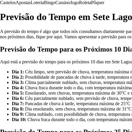
Castelos
Apostas
Loteria
Bingo
Cassino
Jogo
Roleta
Pôquer
Previsão do Tempo em Sete Lago
A previsão do tempo é algo que todos nós consultamos diariamente par
nos próximos dias, fique por aqui. Vamos apresentar a previsão para os
Previsão do Tempo para os Próximos 10 Di
Aqui está a previsão do tempo para os próximos 10 dias em Sete Lagoa
Dia 1:
Céu limpo, sem previsão de chuva, temperatura máxima 
Dia 2:
Possibilidade de pancadas de chuva à tarde, temperatur
Dia 3:
Clima parcialmente nublado, sem chuvas, temperatura m
Dia 4:
Chuva fraca durante todo o dia, com temperatura máxim
Dia 5:
Ensolarado, sem chuvas, temperatura máxima de 30°C e 
Dia 6:
Céu parcialmente nublado, sem previsão de chuva, temp
Dia 7:
Pancadas de chuva à tarde, temperatura máxima de 25°C
Dia 8:
Dia ensolarado, sem chuva, temperatura máxima de 31°C
Dia 9:
Clima nublado, com possibilidade de chuva, temperatur
Dia 10:
Chuva fraca durante todo o dia, com temperatura máxi
Previsão do Tempo para os Próximos 25 Di