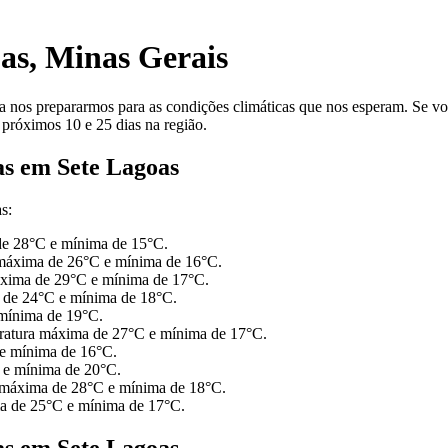
as, Minas Gerais
a nos prepararmos para as condições climáticas que nos esperam. Se v
 próximos 10 e 25 dias na região.
as em Sete Lagoas
s:
de 28°C e mínima de 15°C.
a máxima de 26°C e mínima de 16°C.
áxima de 29°C e mínima de 17°C.
a de 24°C e mínima de 18°C.
mínima de 19°C.
eratura máxima de 27°C e mínima de 17°C.
 e mínima de 16°C.
 e mínima de 20°C.
a máxima de 28°C e mínima de 18°C.
ma de 25°C e mínima de 17°C.
as em Sete Lagoas