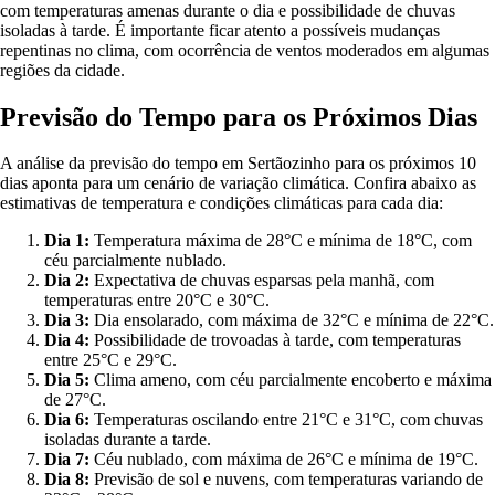
com temperaturas amenas durante o dia e possibilidade de chuvas
isoladas à tarde. É importante ficar atento a possíveis mudanças
repentinas no clima, com ocorrência de ventos moderados em algumas
regiões da cidade.
Previsão do Tempo para os Próximos Dias
A análise da previsão do tempo em Sertãozinho para os próximos 10
dias aponta para um cenário de variação climática. Confira abaixo as
estimativas de temperatura e condições climáticas para cada dia:
Dia 1:
Temperatura máxima de 28°C e mínima de 18°C, com
céu parcialmente nublado.
Dia 2:
Expectativa de chuvas esparsas pela manhã, com
temperaturas entre 20°C e 30°C.
Dia 3:
Dia ensolarado, com máxima de 32°C e mínima de 22°C.
Dia 4:
Possibilidade de trovoadas à tarde, com temperaturas
entre 25°C e 29°C.
Dia 5:
Clima ameno, com céu parcialmente encoberto e máxima
de 27°C.
Dia 6:
Temperaturas oscilando entre 21°C e 31°C, com chuvas
isoladas durante a tarde.
Dia 7:
Céu nublado, com máxima de 26°C e mínima de 19°C.
Dia 8:
Previsão de sol e nuvens, com temperaturas variando de