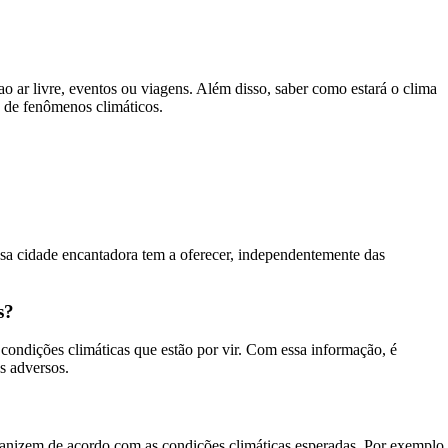
ao ar livre, eventos ou viagens. Além disso, saber como estará o clima
 de fenômenos climáticos.
sa cidade encantadora tem a oferecer, independentemente das
s?
condições climáticas que estão por vir. Com essa informação, é
s adversos.
rganizem de acordo com as condições climáticas esperadas. Por exemplo,