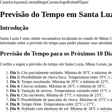
Castelos
Apostas
Loteria
Bingo
Cassino
Jogo
Roleta
Pôquer
Previsão do Tempo em Santa Luz
Introdução
Santa Luzia é uma cidade encantadora localizada no estado de Minas Gera
informado sobre a previsão do tempo para poder planejar suas atividad
Previsão do Tempo para os Próximos 10 Di
Confira a seguir a previsão do tempo em Santa Luzia, Minas Gerais, pa
Dia 1:
Céu parcialmente nublado. Mínima de 20°C e máxima de
Dia 2:
Possibilidade de chuva fraca. Temperaturas entre 19°C e
Dia 3:
Tempo ensolarado. Máxima de 29°C e mínima de 22°C.
Dia 4:
Chuvas isoladas. Máxima de 26°C e mínima de 18°C.
Dia 5:
Variação de nuvens. Temperaturas variando entre 21°C e
Dia 6:
Céu encoberto. Mínima de 17°C e máxima de 23°C.
Dia 7:
Possibilidade de pancadas de chuva. Máxima de 25°C e 
Dia 8:
Tempo firme. Temperaturas entre 22°C e 27°C.
Dia 9:
Nublado com aberturas de sol. Mínima de 18°C e máxim