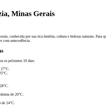
ia, Minas Gerais
is, conhecida por sua rica história, cultura e belezas naturais. Para q
es com antecedência.
as
ra os próximos 10 dias:
 27°C.
 25°C.
 28°C.
mínima de 20°C.
a de 24°C.