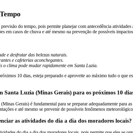
o Tempo
 à previsão do tempo, pois permite planejar com antecedência atividades 
ões em casos de chuva e até mesmo na prevenção de possíveis impactos
ade e desfrutar das belezas naturais.
rantes e cafeterias aconchegantes.
is o clima pode mudar rapidamente em Santa Luzia.
róximos 10 dias, esteja preparado e aproveite ao máximo tudo o que es
em Santa Luzia (Minas Gerais) para os próximos 10 dia
 (Minas Gerais) é fundamental para se preparar adequadamente para as 
plantações e até mesmo se prevenir de possíveis fenômenos meteorológico
ciar as atividades do dia a dia dos moradores locais?
ividades do dia a dia dos moradores locais, pois permite que eles se o