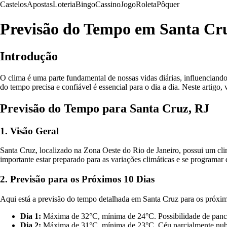
Castelos
Apostas
Loteria
Bingo
Cassino
Jogo
Roleta
Pôquer
Previsão do Tempo em Santa Cru
Introdução
O clima é uma parte fundamental de nossas vidas diárias, influenciando
do tempo precisa e confiável é essencial para o dia a dia. Neste artig
Previsão do Tempo para Santa Cruz, RJ
1. Visão Geral
Santa Cruz, localizado na Zona Oeste do Rio de Janeiro, possui um cl
importante estar preparado para as variações climáticas e se programa
2. Previsão para os Próximos 10 Dias
Aqui está a previsão do tempo detalhada em Santa Cruz para os próxim
Dia 1:
Máxima de 32°C, mínima de 24°C. Possibilidade de panca
Dia 2:
Máxima de 31°C, mínima de 23°C. Céu parcialmente nub