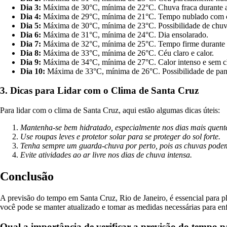
Dia 3:
Máxima de 30°C, mínima de 22°C. Chuva fraca durante 
Dia 4:
Máxima de 29°C, mínima de 21°C. Tempo nublado com c
Dia 5:
Máxima de 30°C, mínima de 23°C. Possibilidade de chuva
Dia 6:
Máxima de 31°C, mínima de 24°C. Dia ensolarado.
Dia 7:
Máxima de 32°C, mínima de 25°C. Tempo firme durante 
Dia 8:
Máxima de 33°C, mínima de 26°C. Céu claro e calor.
Dia 9:
Máxima de 34°C, mínima de 27°C. Calor intenso e sem c
Dia 10:
Máxima de 33°C, mínima de 26°C. Possibilidade de panc
3. Dicas para Lidar com o Clima de Santa Cruz
Para lidar com o clima de Santa Cruz, aqui estão algumas dicas úteis:
Mantenha-se bem hidratado, especialmente nos dias mais quent
Use roupas leves e protetor solar para se proteger do sol forte.
Tenha sempre um guarda-chuva por perto, pois as chuvas podem
Evite atividades ao ar livre nos dias de chuva intensa.
Conclusão
A previsão do tempo em Santa Cruz, Rio de Janeiro, é essencial para pl
você pode se manter atualizado e tomar as medidas necessárias para enf
Qual a importância de verificar a previsão do tempo p