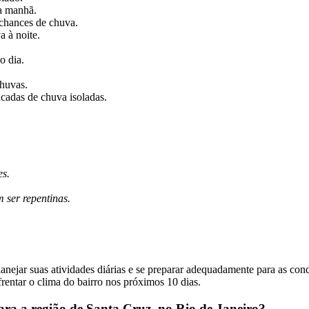
a manhã.
hances de chuva.
 à noite.
o dia.
huvas.
adas de chuva isoladas.
es.
 ser repentinas.
anejar suas atividades diárias e se preparar adequadamente para as con
rentar o clima do bairro nos próximos 10 dias.
ara a região de Santa Cruz, no Rio de Janeiro?