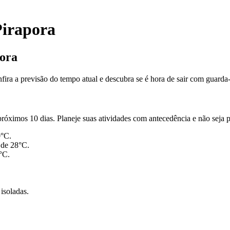
Pirapora
pora
ira a previsão do tempo atual e descubra se é hora de sair com guarda-c
róximos 10 dias. Planeje suas atividades com antecedência e não seja 
0°C.
 de 28°C.
°C.
isoladas.