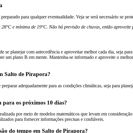
a
preparado para qualquer eventualidade. Veja se será necessário se prote
8°C e mínima de 19°C. Não há previsão de chuvas, então aproveite pa
se planejar com antecedência e aproveitar melhor cada dia, seja para a
empre um plano B em mente. Mantenha-se informado e aproveite o melhor
em Salto de Pirapora?
 preparar adequadamente para as condições climáticas, seja para planeja
a para os próximos 10 dias?
 realizada por meio de modelos matemáticos que levam em consideração
izados para fornecer informações precisas e confiáveis.
visão do tempo em Salto de Pirapora?