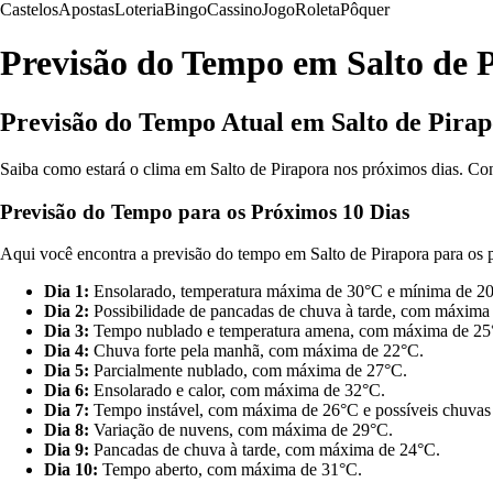
Castelos
Apostas
Loteria
Bingo
Cassino
Jogo
Roleta
Pôquer
Previsão do Tempo em Salto de 
Previsão do Tempo Atual em Salto de Pira
Saiba como estará o clima em Salto de Pirapora nos próximos dias. Conf
Previsão do Tempo para os Próximos 10 Dias
Aqui você encontra a previsão do tempo em Salto de Pirapora para os p
Dia 1:
Ensolarado, temperatura máxima de 30°C e mínima de 2
Dia 2:
Possibilidade de pancadas de chuva à tarde, com máxima
Dia 3:
Tempo nublado e temperatura amena, com máxima de 25
Dia 4:
Chuva forte pela manhã, com máxima de 22°C.
Dia 5:
Parcialmente nublado, com máxima de 27°C.
Dia 6:
Ensolarado e calor, com máxima de 32°C.
Dia 7:
Tempo instável, com máxima de 26°C e possíveis chuvas 
Dia 8:
Variação de nuvens, com máxima de 29°C.
Dia 9:
Pancadas de chuva à tarde, com máxima de 24°C.
Dia 10:
Tempo aberto, com máxima de 31°C.