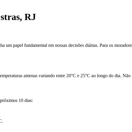
stras, RJ
a um papel fundamental em nossas decisões diárias. Para os moradores e
temperaturas amenas variando entre 20°C e 25°C ao longo do dia. Não s
 próximos 10 dias:
.
C.