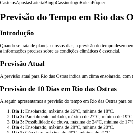
Castelos
Apostas
Loteria
Bingo
Cassino
Jogo
Roleta
Pôquer
Previsão do Tempo em Rio das O
Introdução
Quando se trata de planejar nossos dias, a previsão do tempo desempenh
a informações precisas sobre as condições climáticas é essencial.
Previsão Atual
A previsão atual para Rio das Ostras indica um clima ensolarado, com 
Previsão de 10 Dias em Rio das Ostras
A seguir, apresentamos a previsão do tempo em Rio das Ostras para os
Dia 1:
Ensolarado, máxima de 26°C, mínima de 18°C.
Dia 2:
Parcialmente nublado, máxima de 27°C, mínima de 19°C
Dia 3:
Possibilidade de chuva, máxima de 24°C, mínima de 17°
Dia 4:
Ensolarado, máxima de 28°C, mínima de 20°C.
Dia 5:
Céu claro, máxima de 29°C, mínima de 21°C.