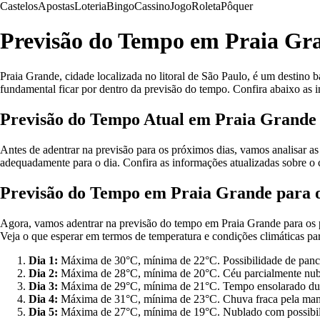
Castelos
Apostas
Loteria
Bingo
Cassino
Jogo
Roleta
Pôquer
Previsão do Tempo em Praia Gra
Praia Grande, cidade localizada no litoral de São Paulo, é um destino ba
fundamental ficar por dentro da previsão do tempo. Confira abaixo as 
Previsão do Tempo Atual em Praia Grande
Antes de adentrar na previsão para os próximos dias, vamos analisar as
adequadamente para o dia. Confira as informações atualizadas sobre o 
Previsão do Tempo em Praia Grande para o
Agora, vamos adentrar na previsão do tempo em Praia Grande para os próx
Veja o que esperar em termos de temperatura e condições climáticas pa
Dia 1:
Máxima de 30°C, mínima de 22°C. Possibilidade de panca
Dia 2:
Máxima de 28°C, mínima de 20°C. Céu parcialmente nub
Dia 3:
Máxima de 29°C, mínima de 21°C. Tempo ensolarado dura
Dia 4:
Máxima de 31°C, mínima de 23°C. Chuva fraca pela man
Dia 5:
Máxima de 27°C, mínima de 19°C. Nublado com possibil