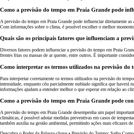
Como a previsão do tempo em Praia Grande pode influen
A previsão do tempo em Praia Grande pode influenciar diretamente as at
Com informações sobre o clima, é possível escolher o melhor momento pa
Quais são os principais fatores que influenciam a pr
Diversos fatores podem influenciar a previsão do tempo em Praia Grand
frentes frias ou massas de ar quente, entre outros. É importante consid
Como interpretar os termos utilizados na previsão d
Para interpretar corretamente os termos utilizados na previsão do tem
intensidade, enquanto céu parcialmente nublado significa que haverá n
informações ajudam a entender melhor o que esperar em relação ao cli
Como a previsão do tempo em Praia Grande pode contr
A previsão do tempo em Praia Grande desempenha um papel importante 
climáticas, é possível adotar medidas preventivas em casos de tempesta
também auxilia na gestão ambiental, permitindo ações mais eficazes de 
Descubra o Poder da Palavra-chave
•
Previsão do Tempo: Saiba Como C