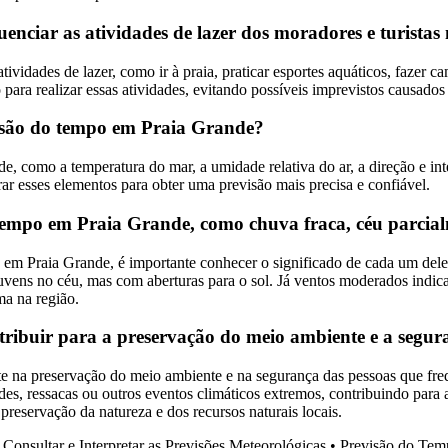
ciar as atividades de lazer dos moradores e turistas 
ividades de lazer, como ir à praia, praticar esportes aquáticos, fazer 
ra realizar essas atividades, evitando possíveis imprevistos causados 
evisão do tempo em Praia Grande?
e, como a temperatura do mar, a umidade relativa do ar, a direção e in
erar esses elementos para obter uma previsão mais precisa e confiável.
o tempo em Praia Grande, como chuva fraca, céu parci
po em Praia Grande, é importante conhecer o significado de cada um del
uvens no céu, mas com aberturas para o sol. Já ventos moderados indic
ma na região.
ibuir para a preservação do meio ambiente e a segura
na preservação do meio ambiente e na segurança das pessoas que freq
des, ressacas ou outros eventos climáticos extremos, contribuindo para 
preservação da natureza e dos recursos naturais locais.
onsultar e Interpretar as Previsões Meteorológicas
•
Previsão do Tem