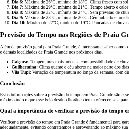
Dia 6:
Máxima de 26°C, mínima de 18°C. Clima fresco com sol
Dia 7:
Máxima de 29°C, mínima de 21°C. Tempo aberto e calor d
Dia 8:
Máxima de 32°C, mínima de 24°C. Sem previsão de chuv
Dia 9:
Máxima de 28°C, mínima de 20°C. Céu nublado e umidad
Dia 10:
Máxima de 27°C, mínima de 19°C. Pancadas de chuva à
Previsão do Tempo nas Regiões de Praia G
Além da previsão geral para Praia Grande, é interessante saber como o 
e demais localidades de Praia Grande nos próximos dias.
Caiçara:
Temperaturas mais amenas, com possibilidade de chuva
Guilhermina:
Clima quente e céu aberto na maior parte dos dias
Vila Tupi:
Variação de temperatura ao longo da semana, com dias
Conclusão
Estas informações sobre a previsão do tempo em Praia Grande são essenc
máximo tudo o que esse belo destino litorâneo tem a oferecer, seja para 
Qual a importância de verificar a previsão do tempo 
Verificar a previsão do tempo em Praia Grande é fundamental para garan
adequadamente, evitando contratempos e aproveitando ao máximo sua e