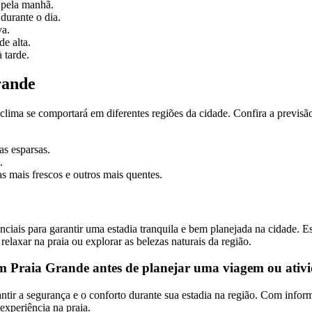
 pela manhã.
urante o dia.
a.
e alta.
 tarde.
rande
clima se comportará em diferentes regiões da cidade. Confira a previsã
s esparsas.
.
 mais frescos e outros mais quentes.
iais para garantir uma estadia tranquila e bem planejada na cidade. Es
relaxar na praia ou explorar as belezas naturais da região.
em Praia Grande antes de planejar uma viagem ou ativi
tir a segurança e o conforto durante sua estadia na região. Com informa
xperiência na praia.