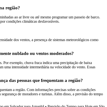
na região?
caminhadas ao ar livre ou até mesmo programar um passeio de barco.
por condições climáticas desfavoráveis.
tensidade dos ventos, a presença de sistemas meteorológicos como
almente nublado ou ventos moderados?
es. Por exemplo, chuva fraca indica uma precipitação de baixa
am uma intensidade intermediária na velocidade do vento. Essas
nça das pessoas que frequentam a região?
uentam a região. Com informações precisas sobre as condições
a segurança de moradores e turistas. Além disso, a previsão do tempo
po em Salvador para Amanhã
•
Previsão do Tempo para Hoje em São