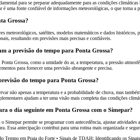
ental para se preparar adequadamente para as condições climáticas loca
é uma fonte confiável de informações meteorológicas, o que torna a pre
nta Grossa?
s meteorológicos, satélites, modelos matemáticos e dados históricos, 
nais, resultando em previsões mais precisas e confiáveis.
nciam a previsão do tempo para Ponta Grossa?
 Ponta Grossa, como a umidade do ar, a temperatura, a pressão atmosféri
ementos para fornecer uma previsão abrangente e precisa.
a previsão do tempo para Ponta Grossa?
ervar não apenas a temperatura e a probabilidade de chuva, mas também
plementares ajudam a ter uma visão mais completa das condições climát
para o dia seguinte em Ponta Grossa com o Simepar?
 o Simepar permite se programar com antecedência, ajustar atividades a
ura. Essa antecipação contribui para uma rotina mais organizada e segur
do Tempo em Praia do Forte
•
Sinais de TDAH: Identificando os Sinai