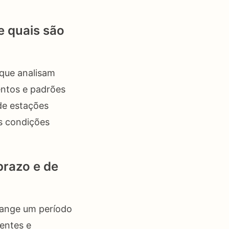
e quais são
 que analisam
entos e padrões
 de estações
as condições
prazo e de
range um período
centes e