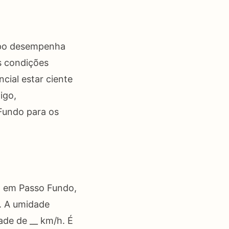
empo desempenha
s condições
cial estar ciente
igo,
Fundo para os
al em Passo Fundo,
_. A umidade
ade de __ km/h. É