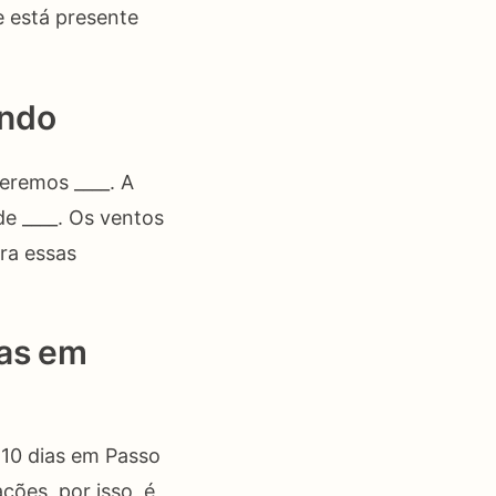
e está presente
undo
teremos ____. A
de ____. Os ventos
ra essas
ias em
10 dias em Passo
ções, por isso, é