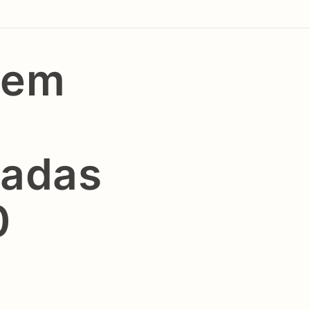
 em
hadas
0