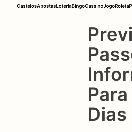
Castelos
Apostas
Loteria
Bingo
Cassino
Jogo
Roleta
P
Prev
Pass
Info
Para
Dias