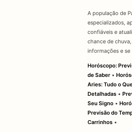
A população de P
especializados, ap
confiáveis e atua
chance de chuva,
informações e se 
Horóscopo: Previ
de Saber
•
Horósc
Aries: Tudo o Qu
Detalhadas
•
Pre
Seu Signo
•
Horó
Previsão do Tem
Carrinhos
•