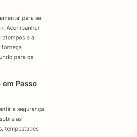
amental para se
vir. Acompanhar
tratempos e a
o forneça
Fundo para os
po em Passo
antir a segurança
 sobre as
es, tempestades