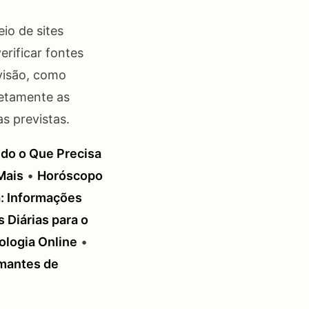
io de sites
erificar fontes
evisão, como
retamente as
s previstas.
do o Que Precisa
Mais
•
Horóscopo
: Informações
 Diárias para o
ologia Online
•
Amantes de