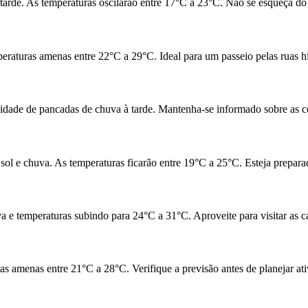
a tarde. As temperaturas oscilarão entre 17°C a 23°C. Não se esqueça do
raturas amenas entre 22°C a 29°C. Ideal para um passeio pelas ruas hi
idade de pancadas de chuva à tarde. Mantenha-se informado sobre as co
e sol e chuva. As temperaturas ficarão entre 19°C a 25°C. Esteja prepara
 e temperaturas subindo para 24°C a 31°C. Aproveite para visitar as ca
s amenas entre 21°C a 28°C. Verifique a previsão antes de planejar ativ