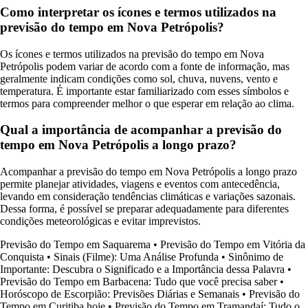
Como interpretar os ícones e termos utilizados na
previsão do tempo em Nova Petrópolis?
Os ícones e termos utilizados na previsão do tempo em Nova
Petrópolis podem variar de acordo com a fonte de informação, mas
geralmente indicam condições como sol, chuva, nuvens, vento e
temperatura. É importante estar familiarizado com esses símbolos e
termos para compreender melhor o que esperar em relação ao clima.
Qual a importância de acompanhar a previsão do
tempo em Nova Petrópolis a longo prazo?
Acompanhar a previsão do tempo em Nova Petrópolis a longo prazo
permite planejar atividades, viagens e eventos com antecedência,
levando em consideração tendências climáticas e variações sazonais.
Dessa forma, é possível se preparar adequadamente para diferentes
condições meteorológicas e evitar imprevistos.
Previsão do Tempo em Saquarema
•
Previsão do Tempo em Vitória da
Conquista
•
Sinais (Filme): Uma Análise Profunda
•
Sinônimo de
Importante: Descubra o Significado e a Importância dessa Palavra
•
Previsão do Tempo em Barbacena: Tudo que você precisa saber
•
Horóscopo de Escorpião: Previsões Diárias e Semanais
•
Previsão do
Tempo em Curitiba hoje
•
Previsão do Tempo em Tramandaí: Tudo o