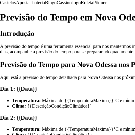
Castelos
Apostas
Loteria
Bingo
Cassino
Jogo
Roleta
Pôquer
Previsão do Tempo em Nova Odess
Introdução
A previsão do tempo é uma ferramenta essencial para nos mantermos in
dias, acompanhe a previsão do tempo para se preparar adequadamente.
Previsão do Tempo para Nova Odessa nos P
Aqui está a previsão do tempo detalhada para Nova Odessa nos próxim
Dia 1: {{Data}}
Temperatura:
Máxima de {{TemperaturaMaxima}}°C e mínim
Clima:
{{DescriçãoCondiçãoClimática}}
Dia 2: {{Data}}
Temperatura:
Máxima de {{TemperaturaMaxima}}°C e mínim
Clima:
{{DescriçãoCondiçãoClimática}}