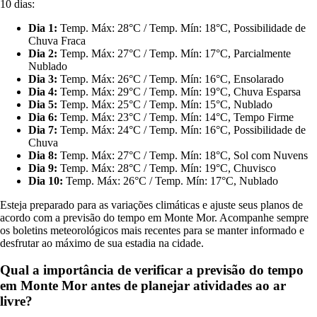
10 dias:
Dia 1:
Temp. Máx: 28°C / Temp. Mín: 18°C, Possibilidade de
Chuva Fraca
Dia 2:
Temp. Máx: 27°C / Temp. Mín: 17°C, Parcialmente
Nublado
Dia 3:
Temp. Máx: 26°C / Temp. Mín: 16°C, Ensolarado
Dia 4:
Temp. Máx: 29°C / Temp. Mín: 19°C, Chuva Esparsa
Dia 5:
Temp. Máx: 25°C / Temp. Mín: 15°C, Nublado
Dia 6:
Temp. Máx: 23°C / Temp. Mín: 14°C, Tempo Firme
Dia 7:
Temp. Máx: 24°C / Temp. Mín: 16°C, Possibilidade de
Chuva
Dia 8:
Temp. Máx: 27°C / Temp. Mín: 18°C, Sol com Nuvens
Dia 9:
Temp. Máx: 28°C / Temp. Mín: 19°C, Chuvisco
Dia 10:
Temp. Máx: 26°C / Temp. Mín: 17°C, Nublado
Esteja preparado para as variações climáticas e ajuste seus planos de
acordo com a previsão do tempo em Monte Mor. Acompanhe sempre
os boletins meteorológicos mais recentes para se manter informado e
desfrutar ao máximo de sua estadia na cidade.
Qual a importância de verificar a previsão do tempo
em Monte Mor antes de planejar atividades ao ar
livre?