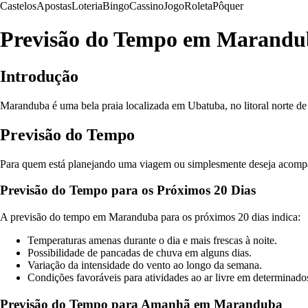
Castelos
Apostas
Loteria
Bingo
Cassino
Jogo
Roleta
Pôquer
Previsão do Tempo em Marandu
Introdução
Maranduba é uma bela praia localizada em Ubatuba, no litoral norte de 
Previsão do Tempo
Para quem está planejando uma viagem ou simplesmente deseja acompanh
Previsão do Tempo para os Próximos 20 Dias
A previsão do tempo em Maranduba para os próximos 20 dias indica:
Temperaturas amenas durante o dia e mais frescas à noite.
Possibilidade de pancadas de chuva em alguns dias.
Variação da intensidade do vento ao longo da semana.
Condições favoráveis para atividades ao ar livre em determinados
Previsão do Tempo para Amanhã em Maranduba