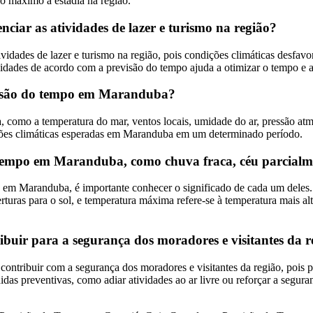
o máximo a estadia na região.
ar as atividades de lazer e turismo na região?
dades de lazer e turismo na região, pois condições climáticas desfavorá
ividades de acordo com a previsão do tempo ajuda a otimizar o tempo e
revisão do tempo em Maranduba?
 como a temperatura do mar, ventos locais, umidade do ar, pressão atm
ções climáticas esperadas em Maranduba em um determinado período.
do tempo em Maranduba, como chuva fraca, céu parcia
o em Maranduba, é importante conhecer o significado de cada um deles. 
turas para o sol, e temperatura máxima refere-se à temperatura mais al
ir para a segurança dos moradores e visitantes da r
tribuir com a segurança dos moradores e visitantes da região, pois pe
as preventivas, como adiar atividades ao ar livre ou reforçar a segura