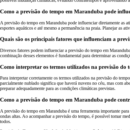
possíveis mudanças climáticas, evitando contratempos e aproveitando a
Como a previsão do tempo em Maranduba pode influenci
A previsão do tempo em Maranduba pode influenciar diretamente as ativi
esportes aquáticos e até mesmo a permanência na praia. Planejar as at
Quais são os principais fatores que influenciam a p
Diversos fatores podem influenciar a previsão do tempo em Maranduba,
combinação desses elementos é fundamental para determinar as condi
Como interpretar os termos utilizados na previsão 
Para interpretar corretamente os termos utilizados na previsão do temp
parcialmente nublado significa que haverá nuvens no céu, mas com aber
preparar adequadamente para as condições climáticas previstas.
Como a previsão do tempo em Maranduba pode contribu
A previsão do tempo em Maranduba é uma ferramenta importante para con
ondas altas. Ao acompanhar a previsão do tempo, é possível tomar medid
todos.