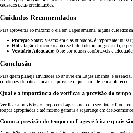
causados pelas precipitações.
Cuidados Recomendados
Para aproveitar ao máximo o dia em Lages amanhã, alguns cuidados sã
Proteção Solar:
Mesmo em dias nublados, é importante utilizar pr
Hidratação:
Procure manter-se hidratado ao longo do dia, espec
Vestuário Adequado:
Opte por roupas confortáveis e adequadas
Conclusão
Para quem planeja atividades ao ar livre em Lages amanhã, é essencia
condições climáticas locais e aproveite o que a cidade tem a oferecer.
Qual é a importância de verificar a previsão do tempo
Verificar a previsão do tempo em Lages para o dia seguinte é fundamenta
roupas apropriadas e até mesmo garantir a segurança em deslocamentos
Como a previsão do tempo em Lages é feita e quais são
A previsão do tempo em Lages é feita por meteorologistas que analisam 