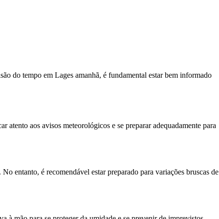
evisão do tempo em Lages amanhã, é fundamental estar bem informado
ar atento aos avisos meteorológicos e se preparar adequadamente para
. No entanto, é recomendável estar preparado para variações bruscas de
va à mão para se proteger da umidade e se prevenir de imprevistos