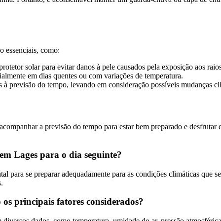
o essenciais, como:
otetor solar para evitar danos à pele causados pela exposição aos raios
ialmente em dias quentes ou com variações de temperatura.
 à previsão do tempo, levando em consideração possíveis mudanças cli
l acompanhar a previsão do tempo para estar bem preparado e desfrutar
 em Lages para o dia seguinte?
l para se preparar adequadamente para as condições climáticas que serão
.
 os principais fatores considerados?
diversos dados, como temperatura, umidade do ar, pressão atmosférica, 