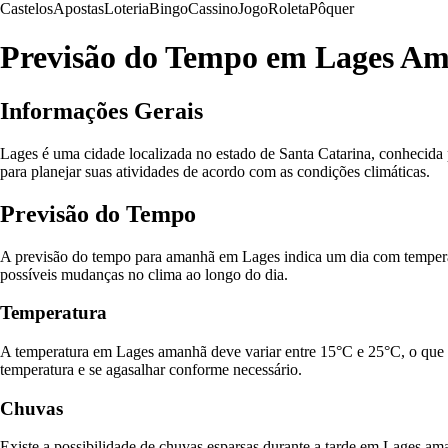
Castelos
Apostas
Loteria
Bingo
Cassino
Jogo
Roleta
Pôquer
Previsão do Tempo em Lages A
Informações Gerais
Lages é uma cidade localizada no estado de Santa Catarina, conhecida
para planejar suas atividades de acordo com as condições climáticas.
Previsão do Tempo
A previsão do tempo para amanhã em Lages indica um dia com temperatu
possíveis mudanças no clima ao longo do dia.
Temperatura
A temperatura em Lages amanhã deve variar entre 15°C e 25°C, o que ca
temperatura e se agasalhar conforme necessário.
Chuvas
Existe a possibilidade de chuvas esparsas durante a tarde em Lages a