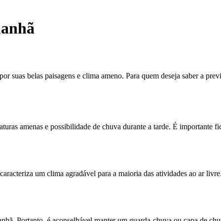
manhã
 por suas belas paisagens e clima ameno. Para quem deseja saber a pr
ras amenas e possibilidade de chuva durante a tarde. É importante fic
racteriza um clima agradável para a maioria das atividades ao ar livre
manhã. Portanto, é aconselhável manter um guarda-chuva ou capa de chu