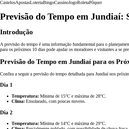
Castelos
Apostas
Loteria
Bingo
Cassino
Jogo
Roleta
Pôquer
Previsão do Tempo em Jundiaí: 
Introdução
A previsão do tempo é uma informação fundamental para o planejamento 
para os próximos 10 dias pode ajudar os moradores e visitantes a se 
Previsão do Tempo em Jundiaí para os Pró
Confira a seguir a previsão do tempo detalhada para Jundiaí nos próxim
Dia 1
Temperatura:
Mínima de 15°C e máxima de 28°C.
Clima:
Ensolarado, com poucas nuvens.
Dia 2
Temperatura:
Mínima de 14°C e máxima de 29°C.
Clima:
Parcialmente nublado, com possibilidade de chuva fraca.