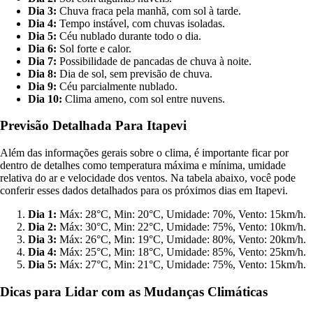
Dia 3:
Chuva fraca pela manhã, com sol à tarde.
Dia 4:
Tempo instável, com chuvas isoladas.
Dia 5:
Céu nublado durante todo o dia.
Dia 6:
Sol forte e calor.
Dia 7:
Possibilidade de pancadas de chuva à noite.
Dia 8:
Dia de sol, sem previsão de chuva.
Dia 9:
Céu parcialmente nublado.
Dia 10:
Clima ameno, com sol entre nuvens.
Previsão Detalhada Para Itapevi
Além das informações gerais sobre o clima, é importante ficar por
dentro de detalhes como temperatura máxima e mínima, umidade
relativa do ar e velocidade dos ventos. Na tabela abaixo, você pode
conferir esses dados detalhados para os próximos dias em Itapevi.
Dia 1:
Máx: 28°C, Min: 20°C, Umidade: 70%, Vento: 15km/h.
Dia 2:
Máx: 30°C, Min: 22°C, Umidade: 75%, Vento: 10km/h.
Dia 3:
Máx: 26°C, Min: 19°C, Umidade: 80%, Vento: 20km/h.
Dia 4:
Máx: 25°C, Min: 18°C, Umidade: 85%, Vento: 25km/h.
Dia 5:
Máx: 27°C, Min: 21°C, Umidade: 75%, Vento: 15km/h.
Dicas para Lidar com as Mudanças Climáticas