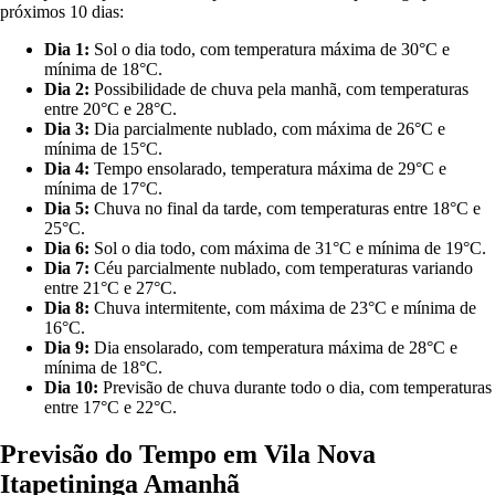
próximos 10 dias:
Dia 1:
Sol o dia todo, com temperatura máxima de 30°C e
mínima de 18°C.
Dia 2:
Possibilidade de chuva pela manhã, com temperaturas
entre 20°C e 28°C.
Dia 3:
Dia parcialmente nublado, com máxima de 26°C e
mínima de 15°C.
Dia 4:
Tempo ensolarado, temperatura máxima de 29°C e
mínima de 17°C.
Dia 5:
Chuva no final da tarde, com temperaturas entre 18°C e
25°C.
Dia 6:
Sol o dia todo, com máxima de 31°C e mínima de 19°C.
Dia 7:
Céu parcialmente nublado, com temperaturas variando
entre 21°C e 27°C.
Dia 8:
Chuva intermitente, com máxima de 23°C e mínima de
16°C.
Dia 9:
Dia ensolarado, com temperatura máxima de 28°C e
mínima de 18°C.
Dia 10:
Previsão de chuva durante todo o dia, com temperaturas
entre 17°C e 22°C.
Previsão do Tempo em Vila Nova
Itapetininga Amanhã