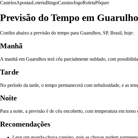
Castelos
Apostas
Loteria
Bingo
Cassino
Jogo
Roleta
Pôquer
Previsão do Tempo em Guarulho
Confira abaixo a previsão do tempo para Guarulhos, SP, Brasil, hoje:
Manhã
A manhã em Guarulhos terá céu parcialmente nublado, com possibilida
Tarde
No período da tarde, o tempo permanecerá com nebulosidade, e as tem
Noite
Para a noite, a previsão é de céu encoberto, com temperatura em torno 
Recomendações
Leve um guarda-chuva consigo, pois as chuvas podem surpreend