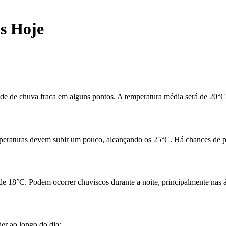
s Hoje
de de chuva fraca em alguns pontos. A temperatura média será de 20°C
peraturas devem subir um pouco, alcançando os 25°C. Há chances de p
de 18°C. Podem ocorrer chuviscos durante a noite, principalmente nas á
er ao longo do dia;