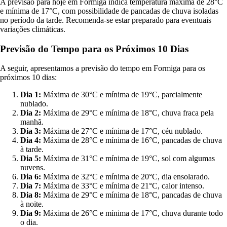
A previsão para hoje em Formiga indica temperatura máxima de 28°C
e mínima de 17°C, com possibilidade de pancadas de chuva isoladas
no período da tarde. Recomenda-se estar preparado para eventuais
variações climáticas.
Previsão do Tempo para os Próximos 10 Dias
A seguir, apresentamos a previsão do tempo em Formiga para os
próximos 10 dias:
Dia 1:
Máxima de 30°C e mínima de 19°C, parcialmente
nublado.
Dia 2:
Máxima de 29°C e mínima de 18°C, chuva fraca pela
manhã.
Dia 3:
Máxima de 27°C e mínima de 17°C, céu nublado.
Dia 4:
Máxima de 28°C e mínima de 16°C, pancadas de chuva
à tarde.
Dia 5:
Máxima de 31°C e mínima de 19°C, sol com algumas
nuvens.
Dia 6:
Máxima de 32°C e mínima de 20°C, dia ensolarado.
Dia 7:
Máxima de 33°C e mínima de 21°C, calor intenso.
Dia 8:
Máxima de 29°C e mínima de 18°C, pancadas de chuva
à noite.
Dia 9:
Máxima de 26°C e mínima de 17°C, chuva durante todo
o dia.