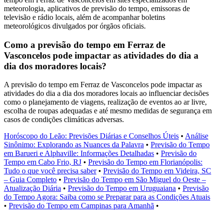
meteorologia, aplicativos de previsão do tempo, emissoras de
televisão e rádio locais, além de acompanhar boletins
meteorológicos divulgados por órgãos oficiais.
Como a previsão do tempo em Ferraz de
Vasconcelos pode impactar as atividades do dia a
dia dos moradores locais?
A previsão do tempo em Ferraz de Vasconcelos pode impactar as
atividades do dia a dia dos moradores locais ao influenciar decisões
como o planejamento de viagens, realização de eventos ao ar livre,
escolha de roupas adequadas e até mesmo medidas de segurança em
casos de condições climáticas adversas.
Horóscopo do Leão: Previsões Diárias e Conselhos Úteis
•
Análise
Sinônimo: Explorando as Nuances da Palavra
•
Previsão do Tempo
em Barueri e Alphaville: Informações Detalhadas
•
Previsão do
Tempo em Cabo Frio, RJ
•
Previsão do Tempo em Florianópolis:
Tudo o que você precisa saber
•
Previsão do Tempo em Videira, SC
– Guia Completo
•
Previsão do Tempo em São Miguel do Oeste –
Atualização Diária
•
Previsão do Tempo em Uruguaiana
•
Previsão
do Tempo Agora: Saiba como se Preparar para as Condições Atuais
•
Previsão do Tempo em Campinas para Amanhã
•