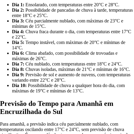
Dia 1:
Ensolarado, com temperaturas entre 20°C e 28°C.
Dia 2:
Possibilidade de pancadas de chuva à tarde, temperaturas
entre 18°C e 25°C.
Dia 3:
Céu parcialmente nublado, com máximas de 23°C e
mínimas de 15°C.
Dia 4:
Chuva fraca durante o dia, com temperaturas entre 17°C
e 22°C.
Dia 5:
Tempo instável, com máximas de 20°C e mínimas de
14°C.
Dia 6:
Clima abafado, com possibilidade de trovoadas e
máximas de 26°C.
Dia 7:
Céu nublado, com temperaturas entre 18°C e 24°C.
Dia 8:
Chuvas isoladas, máximas de 21°C e mínimas de 16°C.
Dia 9:
Previsão de sol e aumento de nuvens, com temperaturas
variando entre 22°C e 28°C.
Dia 10:
Possibilidade de chuva a qualquer hora do dia, com
máximas de 19°C e mínimas de 13°C.
Previsão do Tempo para Amanhã em
Encruzilhada do Sul
Para amanhã, a previsão indica céu parcialmente nublado, com
temperaturas oscilando entre 17°C e 24°C, sem previsão de chuva