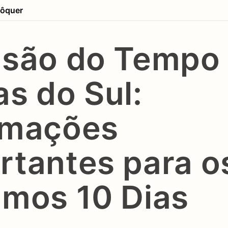
ôquer
isão do Tempo
as do Sul:
rmações
rtantes para o
imos 10 Dias