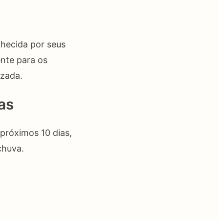
nhecida por seus
ente para os
izada.
as
próximos 10 dias,
chuva.