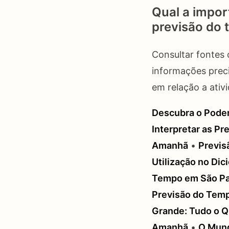
Qual a impor
previsão do 
Consultar fontes 
informações preci
em relação a ativ
Descubra o Poder
Interpretar as P
Amanhã
•
Previs
Utilização no Dic
Tempo em São P
Previsão do Temp
Grande: Tudo o Q
Amanhã
•
O Mund