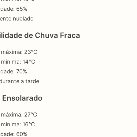
idade: 65%
ente nublado
bilidade de Chuva Fraca
 máxima: 23°C
 mínima: 14°C
idade: 70%
durante a tarde
o Ensolarado
 máxima: 27°C
 mínima: 16°C
idade: 60%