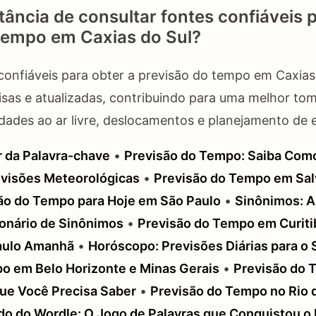
tância de consultar fontes confiáveis p
tempo em Caxias do Sul?
confiáveis para obter a previsão do tempo em Caxias
sas e atualizadas, contribuindo para uma melhor to
idades ao ar livre, deslocamentos e planejamento de 
 da Palavra-chave
•
Previsão do Tempo: Saiba Como
revisões Meteorológicas
•
Previsão do Tempo em Sal
ão do Tempo para Hoje em São Paulo
•
Sinônimos: A
ionário de Sinônimos
•
Previsão do Tempo em Curiti
aulo Amanhã
•
Horóscopo: Previsões Diárias para o
o em Belo Horizonte e Minas Gerais
•
Previsão do 
ue Você Precisa Saber
•
Previsão do Tempo no Rio d
o do Wordle: O Jogo de Palavras que Conquistou o