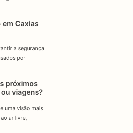
o em Caxias
rantir a segurança
usados por
os próximos
s ou viagens?
te uma visão mais
o ar livre,