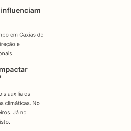
 influenciam
empo em Caxias do
ireção e
onais.
impactar
?
is auxilia os
s climáticas. No
iros. Já no
sto.