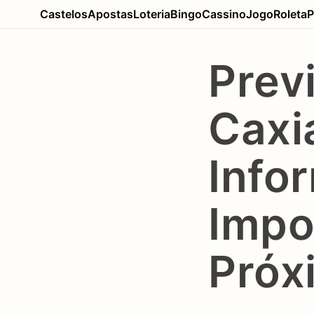
Castelos
Apostas
Loteria
Bingo
Cassino
Jogo
Roleta
P
Prev
Caxi
Info
Impo
Próx