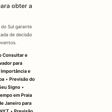
ara obter a
 do Sul garante
mada de decisão
eventos.
 Consultar e
vador para
 Importância e
ba
•
Previsão do
 Seu Signo
•
Tempo em Praia
e Janeiro para
 NYT
•
Previsão