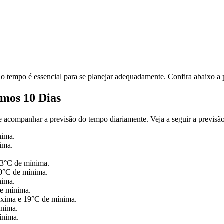
 do tempo é essencial para se planejar adequadamente. Confira abaixo 
mos 10 Dias
te acompanhar a previsão do tempo diariamente. Veja a seguir a previs
nima.
ima.
23°C de mínima.
20°C de mínima.
nima.
e mínima.
áxima e 19°C de mínima.
ínima.
ínima.