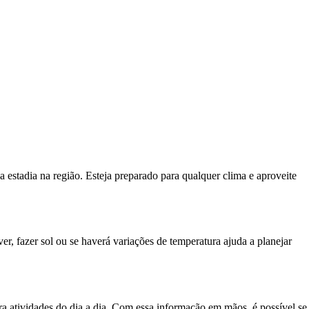
estadia na região. Esteja preparado para qualquer clima e aproveite
er, fazer sol ou se haverá variações de temperatura ajuda a planejar
 atividades do dia a dia. Com essa informação em mãos, é possível se