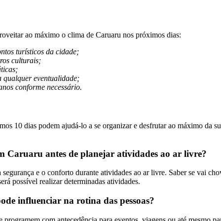
roveitar ao máximo o clima de Caruaru nos próximos dias:
ontos turísticos da cidade;
ros culturais;
ticas;
 qualquer eventualidade;
lanos conforme necessário.
os 10 dias podem ajudá-lo a se organizar e desfrutar ao máximo da sua 
m Caruaru antes de planejar atividades ao ar livre?
segurança e o conforto durante atividades ao ar livre. Saber se vai chov
rá possível realizar determinadas atividades.
de influenciar na rotina das pessoas?
e programem com antecedência para eventos, viagens ou até mesmo para