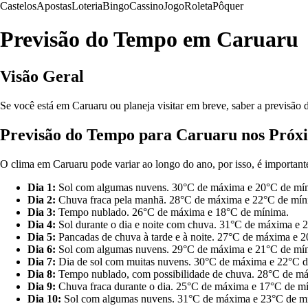
Castelos
Apostas
Loteria
Bingo
Cassino
Jogo
Roleta
Pôquer
Previsão do Tempo em Caruaru
Visão Geral
Se você está em Caruaru ou planeja visitar em breve, saber a previsão
Previsão do Tempo para Caruaru nos Próxi
O clima em Caruaru pode variar ao longo do ano, por isso, é importan
Dia 1:
Sol com algumas nuvens. 30°C de máxima e 20°C de mí
Dia 2:
Chuva fraca pela manhã. 28°C de máxima e 22°C de mín
Dia 3:
Tempo nublado. 26°C de máxima e 18°C de mínima.
Dia 4:
Sol durante o dia e noite com chuva. 31°C de máxima e 
Dia 5:
Pancadas de chuva à tarde e à noite. 27°C de máxima e 
Dia 6:
Sol com algumas nuvens. 29°C de máxima e 21°C de mí
Dia 7:
Dia de sol com muitas nuvens. 30°C de máxima e 22°C d
Dia 8:
Tempo nublado, com possibilidade de chuva. 28°C de m
Dia 9:
Chuva fraca durante o dia. 25°C de máxima e 17°C de m
Dia 10:
Sol com algumas nuvens. 31°C de máxima e 23°C de m