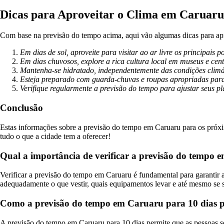
Dicas para Aproveitar o Clima em Caruaru
Com base na previsão do tempo acima, aqui vão algumas dicas para ap
Em dias de sol, aproveite para visitar ao ar livre os principais p
Em dias chuvosos, explore a rica cultura local em museus e cent
Mantenha-se hidratado, independentemente das condições climá
Esteja preparado com guarda-chuvas e roupas apropriadas para
Verifique regularmente a previsão do tempo para ajustar seus p
Conclusão
Estas informações sobre a previsão do tempo em Caruaru para os próxim
tudo o que a cidade tem a oferecer!
Qual a importância de verificar a previsão do tempo e
Verificar a previsão do tempo em Caruaru é fundamental para garantir a 
adequadamente o que vestir, quais equipamentos levar e até mesmo se se
Como a previsão do tempo em Caruaru para 10 dias po
A previsão do tempo em Caruaru para 10 dias permite que as pessoas s