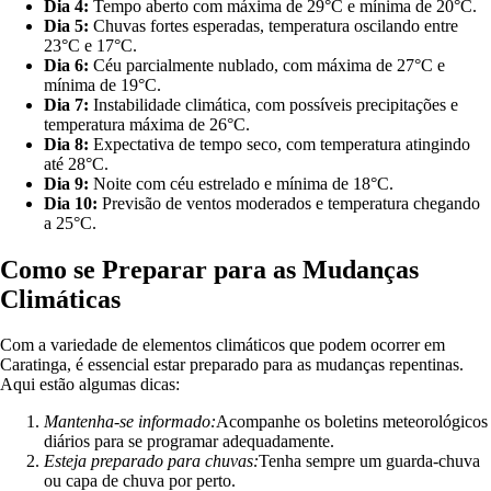
Dia 4:
Tempo aberto com máxima de 29°C e mínima de 20°C.
Dia 5:
Chuvas fortes esperadas, temperatura oscilando entre
23°C e 17°C.
Dia 6:
Céu parcialmente nublado, com máxima de 27°C e
mínima de 19°C.
Dia 7:
Instabilidade climática, com possíveis precipitações e
temperatura máxima de 26°C.
Dia 8:
Expectativa de tempo seco, com temperatura atingindo
até 28°C.
Dia 9:
Noite com céu estrelado e mínima de 18°C.
Dia 10:
Previsão de ventos moderados e temperatura chegando
a 25°C.
Como se Preparar para as Mudanças
Climáticas
Com a variedade de elementos climáticos que podem ocorrer em
Caratinga, é essencial estar preparado para as mudanças repentinas.
Aqui estão algumas dicas:
Mantenha-se informado:
Acompanhe os boletins meteorológicos
diários para se programar adequadamente.
Esteja preparado para chuvas:
Tenha sempre um guarda-chuva
ou capa de chuva por perto.