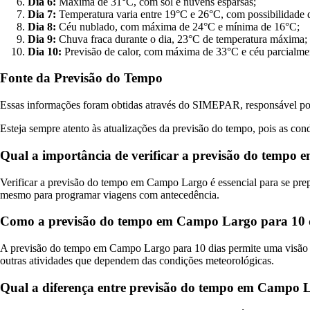
Dia 6:
Máxima de 31°C, com sol e nuvens esparsas;
Dia 7:
Temperatura varia entre 19°C e 26°C, com possibilidade 
Dia 8:
Céu nublado, com máxima de 24°C e mínima de 16°C;
Dia 9:
Chuva fraca durante o dia, 23°C de temperatura máxima;
Dia 10:
Previsão de calor, com máxima de 33°C e céu parcialme
Fonte da Previsão do Tempo
Essas informações foram obtidas através do SIMEPAR, responsável por
Esteja sempre atento às atualizações da previsão do tempo, pois as cond
Qual a importância de verificar a previsão do temp
Verificar a previsão do tempo em Campo Largo é essencial para se prepar
mesmo para programar viagens com antecedência.
Como a previsão do tempo em Campo Largo para 10 dia
A previsão do tempo em Campo Largo para 10 dias permite uma visão mai
outras atividades que dependem das condições meteorológicas.
Qual a diferença entre previsão do tempo em Campo