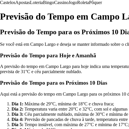
Castelos
Apostas
Loteria
Bingo
Cassino
Jogo
Roleta
Pôquer
Previsão do Tempo em Campo L
Previsão do Tempo para os Próximos 10 Di
Se você está em Campo Largo e deseja se manter informado sobre o cli
Previsão do Tempo para Hoje e Amanhã
A previsão do tempo em Campo Largo para hoje indica uma temperatur
prevista de 31°C e céu parcialmente nublado.
Previsão do Tempo para os Próximos 10 Dias
Aqui está a previsão do tempo em Campo Largo para os próximos 10 d
Dia 1:
Máxima de 29°C, mínima de 18°C e chuva fraca;
Dia 2:
Temperatura varia entre 20°C e 32°C, com sol e algumas
Dia 3:
Céu parcialmente nublado, máxima de 30°C e mínima de
Dia 4:
Previsão de pancadas de chuva à tarde, temperatura entre
Dia 5:
Tempo instável, com máxima de 27°C e mínima de 17°C;