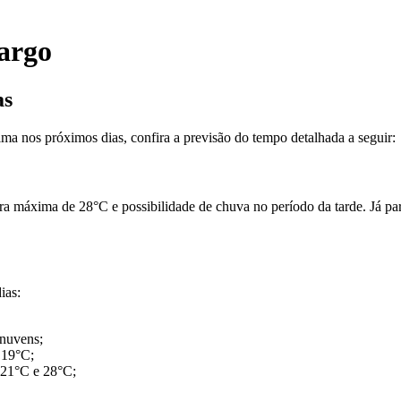
argo
as
ma nos próximos dias, confira a previsão do tempo detalhada a seguir:
a máxima de 28°C e possibilidade de chuva no período da tarde. Já p
ias:
 nuvens;
 19°C;
 21°C e 28°C;