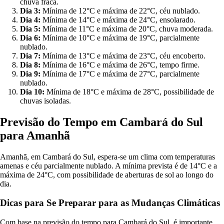
chuva fraca.
Dia 3:
Mínima de 12°C e máxima de 22°C, céu nublado.
Dia 4:
Mínima de 14°C e máxima de 24°C, ensolarado.
Dia 5:
Mínima de 11°C e máxima de 20°C, chuva moderada.
Dia 6:
Mínima de 10°C e máxima de 19°C, parcialmente
nublado.
Dia 7:
Mínima de 13°C e máxima de 23°C, céu encoberto.
Dia 8:
Mínima de 16°C e máxima de 26°C, tempo firme.
Dia 9:
Mínima de 17°C e máxima de 27°C, parcialmente
nublado.
Dia 10:
Mínima de 18°C e máxima de 28°C, possibilidade de
chuvas isoladas.
Previsão do Tempo em Cambará do Sul
para Amanhã
Amanhã, em Cambará do Sul, espera-se um clima com temperaturas
amenas e céu parcialmente nublado. A mínima prevista é de 14°C e a
máxima de 24°C, com possibilidade de aberturas de sol ao longo do
dia.
Dicas para Se Preparar para as Mudanças Climáticas
Com base na previsão do tempo para Cambará do Sul, é importante