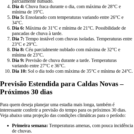
parcialmente nublado.
Dia 4:
Chuva fraca durante o dia, com máxima de 28°C e
mínima de 19°C.
Dia 5:
Ensolarado com temperaturas variando entre 26°C e
34°C.
Dia 6:
Máxima de 31°C e mínima de 21°C. Possibilidade de
pancadas de chuva à tarde.
Dia 7:
Tempo instável com chuvas isoladas. Temperaturas entre
23°C e 29°C.
Dia 8:
Céu parcialmente nublado com máxima de 32°C e
mínima de 23°C.
Dia 9:
Previsão de chuva durante a tarde. Temperaturas
variando entre 27°C e 36°C.
Dia 10:
Sol o dia todo com máxima de 35°C e mínima de 24°C.
Previsão Estendida para Caldas Novas –
Próximos 30 dias
Para quem deseja planejar uma estadia mais longa, também é
interessante conferir a previsão do tempo para os próximos 30 dias.
Veja abaixo uma projeção das condições climáticas para o período:
Primeira semana:
Temperaturas amenas, com pouca incidência
de chuvas.