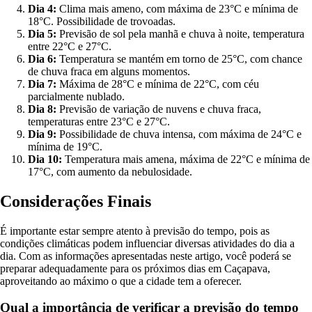
Dia 4:
Clima mais ameno, com máxima de 23°C e mínima de
18°C. Possibilidade de trovoadas.
Dia 5:
Previsão de sol pela manhã e chuva à noite, temperatura
entre 22°C e 27°C.
Dia 6:
Temperatura se mantém em torno de 25°C, com chance
de chuva fraca em alguns momentos.
Dia 7:
Máxima de 28°C e mínima de 22°C, com céu
parcialmente nublado.
Dia 8:
Previsão de variação de nuvens e chuva fraca,
temperaturas entre 23°C e 27°C.
Dia 9:
Possibilidade de chuva intensa, com máxima de 24°C e
mínima de 19°C.
Dia 10:
Temperatura mais amena, máxima de 22°C e mínima de
17°C, com aumento da nebulosidade.
Considerações Finais
É importante estar sempre atento à previsão do tempo, pois as
condições climáticas podem influenciar diversas atividades do dia a
dia. Com as informações apresentadas neste artigo, você poderá se
preparar adequadamente para os próximos dias em Caçapava,
aproveitando ao máximo o que a cidade tem a oferecer.
Qual a importância de verificar a previsão do tempo