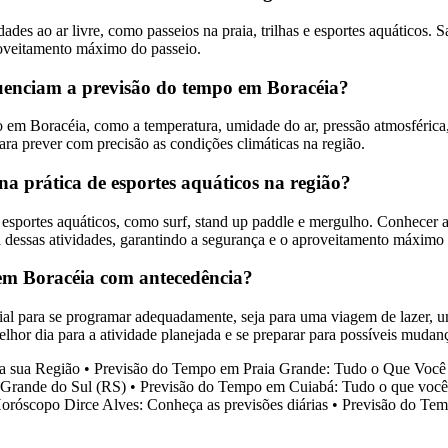
es ao ar livre, como passeios na praia, trilhas e esportes aquáticos. Sa
roveitamento máximo do passeio.
fluenciam a previsão do tempo em Boracéia?
 em Boracéia, como a temperatura, umidade do ar, pressão atmosférica, 
ara prever com precisão as condições climáticas na região.
a prática de esportes aquáticos na região?
esportes aquáticos, como surf, stand up paddle e mergulho. Conhecer a
 dessas atividades, garantindo a segurança e o aproveitamento máximo 
 em Boracéia com antecedência?
l para se programar adequadamente, seja para uma viagem de lazer, um 
lhor dia para a atividade planejada e se preparar para possíveis mudanç
a sua Região
•
Previsão do Tempo em Praia Grande: Tudo o Que Você 
Grande do Sul (RS)
•
Previsão do Tempo em Cuiabá: Tudo o que você 
oróscopo Dirce Alves: Conheça as previsões diárias
•
Previsão do Tem