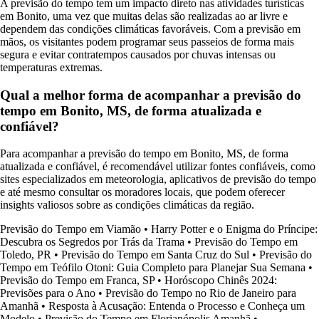
A previsão do tempo tem um impacto direto nas atividades turísticas
em Bonito, uma vez que muitas delas são realizadas ao ar livre e
dependem das condições climáticas favoráveis. Com a previsão em
mãos, os visitantes podem programar seus passeios de forma mais
segura e evitar contratempos causados por chuvas intensas ou
temperaturas extremas.
Qual a melhor forma de acompanhar a previsão do
tempo em Bonito, MS, de forma atualizada e
confiável?
Para acompanhar a previsão do tempo em Bonito, MS, de forma
atualizada e confiável, é recomendável utilizar fontes confiáveis, como
sites especializados em meteorologia, aplicativos de previsão do tempo
e até mesmo consultar os moradores locais, que podem oferecer
insights valiosos sobre as condições climáticas da região.
Previsão do Tempo em Viamão
•
Harry Potter e o Enigma do Príncipe:
Descubra os Segredos por Trás da Trama
•
Previsão do Tempo em
Toledo, PR
•
Previsão do Tempo em Santa Cruz do Sul
•
Previsão do
Tempo em Teófilo Otoni: Guia Completo para Planejar Sua Semana
•
Previsão do Tempo em Franca, SP
•
Horóscopo Chinês 2024:
Previsões para o Ano
•
Previsão do Tempo no Rio de Janeiro para
Amanhã
•
Resposta à Acusação: Entenda o Processo e Conheça um
Modelo
•
Previsão do Tempo em Florianópolis Amanhã
•