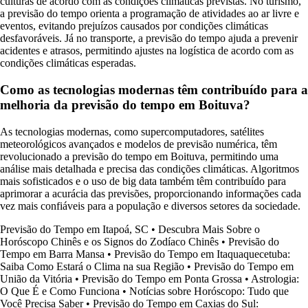
culturas de acordo com as condições climáticas previstas. No turismo,
a previsão do tempo orienta a programação de atividades ao ar livre e
eventos, evitando prejuízos causados por condições climáticas
desfavoráveis. Já no transporte, a previsão do tempo ajuda a prevenir
acidentes e atrasos, permitindo ajustes na logística de acordo com as
condições climáticas esperadas.
Como as tecnologias modernas têm contribuído para a
melhoria da previsão do tempo em Boituva?
As tecnologias modernas, como supercomputadores, satélites
meteorológicos avançados e modelos de previsão numérica, têm
revolucionado a previsão do tempo em Boituva, permitindo uma
análise mais detalhada e precisa das condições climáticas. Algoritmos
mais sofisticados e o uso de big data também têm contribuído para
aprimorar a acurácia das previsões, proporcionando informações cada
vez mais confiáveis para a população e diversos setores da sociedade.
Previsão do Tempo em Itapoá, SC
•
Descubra Mais Sobre o
Horóscopo Chinês e os Signos do Zodíaco Chinês
•
Previsão do
Tempo em Barra Mansa
•
Previsão do Tempo em Itaquaquecetuba:
Saiba Como Estará o Clima na sua Região
•
Previsão do Tempo em
União da Vitória
•
Previsão do Tempo em Ponta Grossa
•
Astrologia:
O Que É e Como Funciona
•
Notícias sobre Horóscopo: Tudo que
Você Precisa Saber
•
Previsão do Tempo em Caxias do Sul: