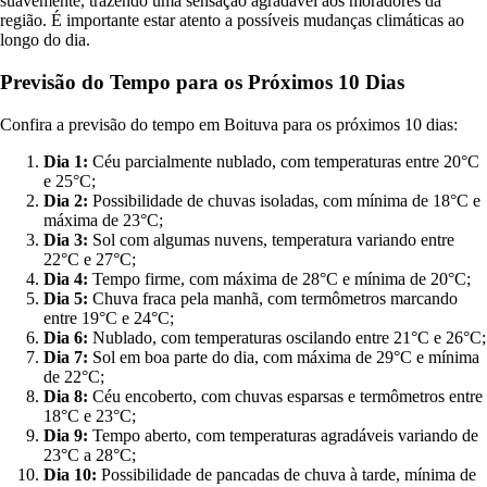
suavemente, trazendo uma sensação agradável aos moradores da
região. É importante estar atento a possíveis mudanças climáticas ao
longo do dia.
Previsão do Tempo para os Próximos 10 Dias
Confira a previsão do tempo em Boituva para os próximos 10 dias:
Dia 1:
Céu parcialmente nublado, com temperaturas entre 20°C
e 25°C;
Dia 2:
Possibilidade de chuvas isoladas, com mínima de 18°C e
máxima de 23°C;
Dia 3:
Sol com algumas nuvens, temperatura variando entre
22°C e 27°C;
Dia 4:
Tempo firme, com máxima de 28°C e mínima de 20°C;
Dia 5:
Chuva fraca pela manhã, com termômetros marcando
entre 19°C e 24°C;
Dia 6:
Nublado, com temperaturas oscilando entre 21°C e 26°C;
Dia 7:
Sol em boa parte do dia, com máxima de 29°C e mínima
de 22°C;
Dia 8:
Céu encoberto, com chuvas esparsas e termômetros entre
18°C e 23°C;
Dia 9:
Tempo aberto, com temperaturas agradáveis variando de
23°C a 28°C;
Dia 10:
Possibilidade de pancadas de chuva à tarde, mínima de