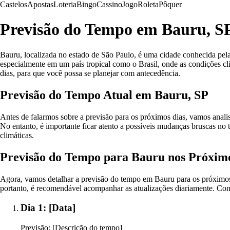
Castelos
Apostas
Loteria
Bingo
Cassino
Jogo
Roleta
Pôquer
Previsão do Tempo em Bauru, SP
Bauru, localizada no estado de São Paulo, é uma cidade conhecida pela s
especialmente em um país tropical como o Brasil, onde as condições c
dias, para que você possa se planejar com antecedência.
Previsão do Tempo Atual em Bauru, SP
Antes de falarmos sobre a previsão para os próximos dias, vamos anali
No entanto, é importante ficar atento a possíveis mudanças bruscas no 
climáticas.
Previsão do Tempo para Bauru nos Próximo
Agora, vamos detalhar a previsão do tempo em Bauru para os próximos 10
portanto, é recomendável acompanhar as atualizações diariamente. Conf
Dia 1: [Data]
Previsão: [Descrição do tempo]