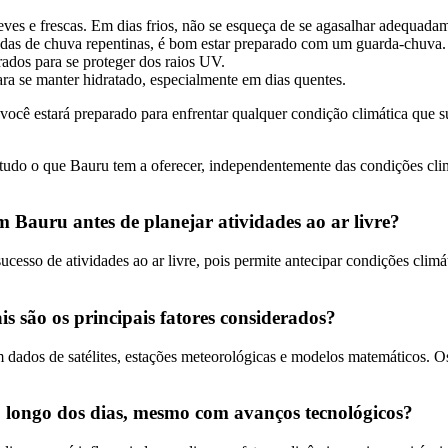
eves e frescas. Em dias frios, não se esqueça de se agasalhar adequada
as de chuva repentinas, é bom estar preparado com um guarda-chuva.
rados para se proteger dos raios UV.
ra se manter hidratado, especialmente em dias quentes.
ê estará preparado para enfrentar qualquer condição climática que sur
e tudo o que Bauru tem a oferecer, independentemente das condições clim
m Bauru antes de planejar atividades ao ar livre?
ucesso de atividades ao ar livre, pois permite antecipar condições clim
 são os principais fatores considerados?
 dados de satélites, estações meteorológicas e modelos matemáticos. Os
 longo dos dias, mesmo com avanços tecnológicos?