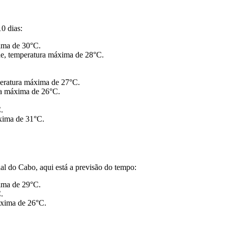
0 dias:
xima de 30°C.
rde, temperatura máxima de 28°C.
peratura máxima de 27°C.
ra máxima de 26°C.
.
xima de 31°C.
ial do Cabo, aqui está a previsão do tempo:
xima de 29°C.
.
áxima de 26°C.