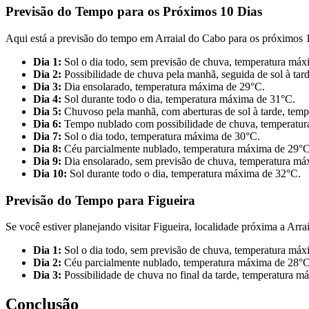
Previsão do Tempo para os Próximos 10 Dias
Aqui está a previsão do tempo em Arraial do Cabo para os próximos 1
Dia 1:
Sol o dia todo, sem previsão de chuva, temperatura má
Dia 2:
Possibilidade de chuva pela manhã, seguida de sol à ta
Dia 3:
Dia ensolarado, temperatura máxima de 29°C.
Dia 4:
Sol durante todo o dia, temperatura máxima de 31°C.
Dia 5:
Chuvoso pela manhã, com aberturas de sol à tarde, tem
Dia 6:
Tempo nublado com possibilidade de chuva, temperatu
Dia 7:
Sol o dia todo, temperatura máxima de 30°C.
Dia 8:
Céu parcialmente nublado, temperatura máxima de 29°C
Dia 9:
Dia ensolarado, sem previsão de chuva, temperatura má
Dia 10:
Sol durante todo o dia, temperatura máxima de 32°C.
Previsão do Tempo para Figueira
Se você estiver planejando visitar Figueira, localidade próxima a Arra
Dia 1:
Sol o dia todo, sem previsão de chuva, temperatura má
Dia 2:
Céu parcialmente nublado, temperatura máxima de 28°C
Dia 3:
Possibilidade de chuva no final da tarde, temperatura m
Conclusão