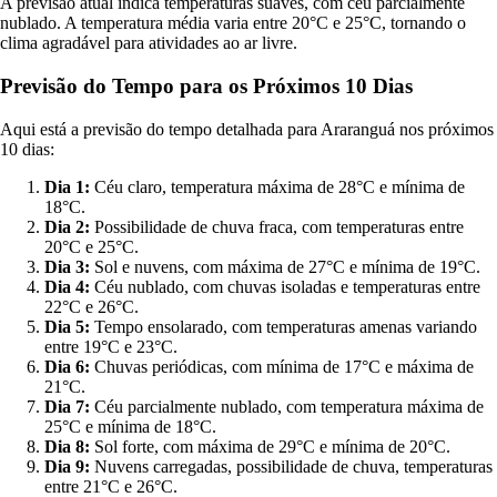
A previsão atual indica temperaturas suaves, com céu parcialmente
nublado. A temperatura média varia entre 20°C e 25°C, tornando o
clima agradável para atividades ao ar livre.
Previsão do Tempo para os Próximos 10 Dias
Aqui está a previsão do tempo detalhada para Araranguá nos próximos
10 dias:
Dia 1:
Céu claro, temperatura máxima de 28°C e mínima de
18°C.
Dia 2:
Possibilidade de chuva fraca, com temperaturas entre
20°C e 25°C.
Dia 3:
Sol e nuvens, com máxima de 27°C e mínima de 19°C.
Dia 4:
Céu nublado, com chuvas isoladas e temperaturas entre
22°C e 26°C.
Dia 5:
Tempo ensolarado, com temperaturas amenas variando
entre 19°C e 23°C.
Dia 6:
Chuvas periódicas, com mínima de 17°C e máxima de
21°C.
Dia 7:
Céu parcialmente nublado, com temperatura máxima de
25°C e mínima de 18°C.
Dia 8:
Sol forte, com máxima de 29°C e mínima de 20°C.
Dia 9:
Nuvens carregadas, possibilidade de chuva, temperaturas
entre 21°C e 26°C.