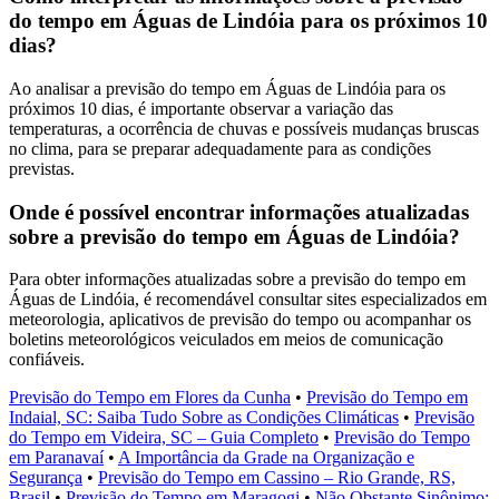
do tempo em Águas de Lindóia para os próximos 10
dias?
Ao analisar a previsão do tempo em Águas de Lindóia para os
próximos 10 dias, é importante observar a variação das
temperaturas, a ocorrência de chuvas e possíveis mudanças bruscas
no clima, para se preparar adequadamente para as condições
previstas.
Onde é possível encontrar informações atualizadas
sobre a previsão do tempo em Águas de Lindóia?
Para obter informações atualizadas sobre a previsão do tempo em
Águas de Lindóia, é recomendável consultar sites especializados em
meteorologia, aplicativos de previsão do tempo ou acompanhar os
boletins meteorológicos veiculados em meios de comunicação
confiáveis.
Previsão do Tempo em Flores da Cunha
•
Previsão do Tempo em
Indaial, SC: Saiba Tudo Sobre as Condições Climáticas
•
Previsão
do Tempo em Videira, SC – Guia Completo
•
Previsão do Tempo
em Paranavaí
•
A Importância da Grade na Organização e
Segurança
•
Previsão do Tempo em Cassino – Rio Grande, RS,
Brasil
•
Previsão do Tempo em Maragogi
•
Não Obstante Sinônimo: